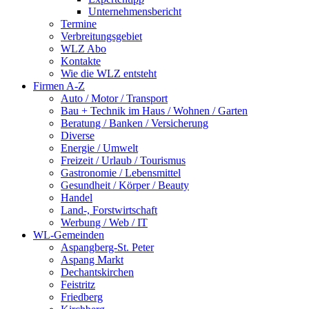
Unternehmensbericht
Termine
Verbreitungsgebiet
WLZ Abo
Kontakte
Wie die WLZ entsteht
Firmen A-Z
Auto / Motor / Transport
Bau + Technik im Haus / Wohnen / Garten
Beratung / Banken / Versicherung
Diverse
Energie / Umwelt
Freizeit / Urlaub / Tourismus
Gastronomie / Lebensmittel
Gesundheit / Körper / Beauty
Handel
Land-, Forstwirtschaft
Werbung / Web / IT
WL-Gemeinden
Aspangberg-St. Peter
Aspang Markt
Dechantskirchen
Feistritz
Friedberg