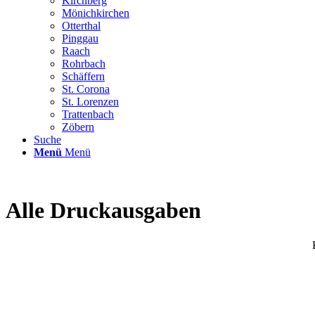
Kirchberg
Mönichkirchen
Otterthal
Pinggau
Raach
Rohrbach
Schäffern
St. Corona
St. Lorenzen
Trattenbach
Zöbern
Suche
Menü
Menü
Alle Druckausgaben