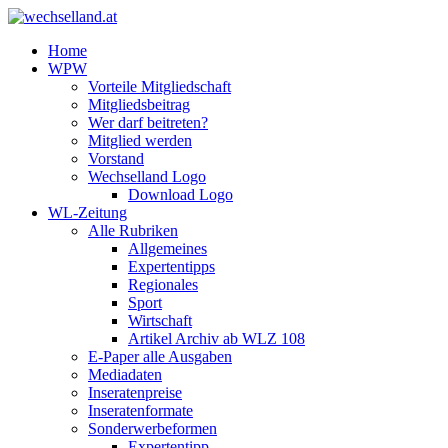
Home
WPW
Vorteile Mitgliedschaft
Mitgliedsbeitrag
Wer darf beitreten?
Mitglied werden
Vorstand
Wechselland Logo
Download Logo
WL-Zeitung
Alle Rubriken
Allgemeines
Expertentipps
Regionales
Sport
Wirtschaft
Artikel Archiv ab WLZ 108
E-Paper alle Ausgaben
Mediadaten
Inseratenpreise
Inseratenformate
Sonderwerbeformen
Expertentipp