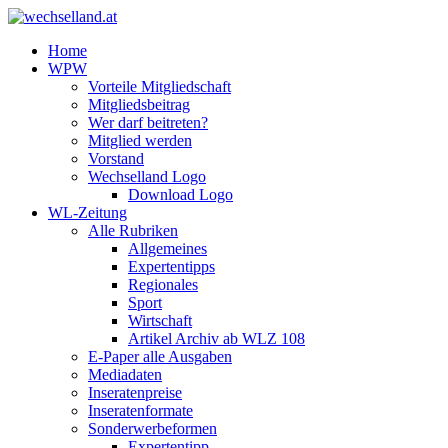
Home
WPW
Vorteile Mitgliedschaft
Mitgliedsbeitrag
Wer darf beitreten?
Mitglied werden
Vorstand
Wechselland Logo
Download Logo
WL-Zeitung
Alle Rubriken
Allgemeines
Expertentipps
Regionales
Sport
Wirtschaft
Artikel Archiv ab WLZ 108
E-Paper alle Ausgaben
Mediadaten
Inseratenpreise
Inseratenformate
Sonderwerbeformen
Expertentipp