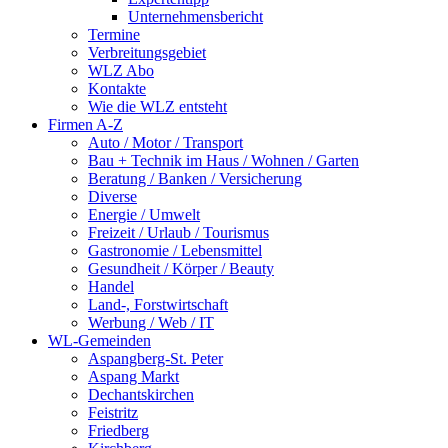
Unternehmensbericht
Termine
Verbreitungsgebiet
WLZ Abo
Kontakte
Wie die WLZ entsteht
Firmen A-Z
Auto / Motor / Transport
Bau + Technik im Haus / Wohnen / Garten
Beratung / Banken / Versicherung
Diverse
Energie / Umwelt
Freizeit / Urlaub / Tourismus
Gastronomie / Lebensmittel
Gesundheit / Körper / Beauty
Handel
Land-, Forstwirtschaft
Werbung / Web / IT
WL-Gemeinden
Aspangberg-St. Peter
Aspang Markt
Dechantskirchen
Feistritz
Friedberg