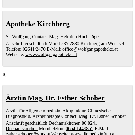
Apotheke Kirchberg
St. Wolfgang
Contact
:
Mag. Heinrich
Hochstöger
Anschrift geschäftlich
Markt 235
2880
Kirchberg am Wechsel
Telefon
:
02641/2470
E-Mail
:
office@wolfgangapotheke.at
Webseite
:
www.wolfgangapotheke.at
Ä
Ärztin Mag. Dr. Esther Schober
Ärztin für Allgemeinmedizin, Akupunktur, Chinesische
Diagnostik u. Arzneitherapie
Contact
:
Mag. Dr. Esther
Schober
Anschrift geschäftlich
Dechantskirchen 80
8241
Dechantskirchen
Mobiltelefon
:
0664 1449865
E-Mail
:
esther.schober@gmx.at
Webseite
:
www.diemedizinfrau.at