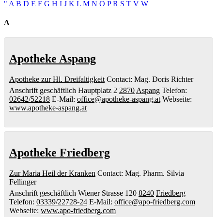
"
A
B
D
E
F
G
H
I
J
K
L
M
N
O
P
R
S
T
V
W
A
Apotheke Aspang
Apotheke zur Hl. Dreifaltigkeit
Contact
:
Mag. Doris
Richter
Anschrift geschäftlich
Hauptplatz 2
2870
Aspang
Telefon
:
02642/52218
E-Mail
:
office@apotheke-aspang.at
Webseite
:
www.apotheke-aspang.at
Apotheke Friedberg
Zur Maria Heil der Kranken
Contact
:
Mag. Pharm. Silvia
Fellinger
Anschrift geschäftlich
Wiener Strasse 120
8240
Friedberg
Telefon
:
03339/22728-24
E-Mail
:
office@apo-friedberg.com
Webseite
:
www.apo-friedberg.com