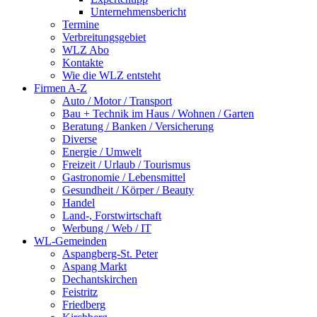
Unternehmensbericht
Termine
Verbreitungsgebiet
WLZ Abo
Kontakte
Wie die WLZ entsteht
Firmen A-Z
Auto / Motor / Transport
Bau + Technik im Haus / Wohnen / Garten
Beratung / Banken / Versicherung
Diverse
Energie / Umwelt
Freizeit / Urlaub / Tourismus
Gastronomie / Lebensmittel
Gesundheit / Körper / Beauty
Handel
Land-, Forstwirtschaft
Werbung / Web / IT
WL-Gemeinden
Aspangberg-St. Peter
Aspang Markt
Dechantskirchen
Feistritz
Friedberg