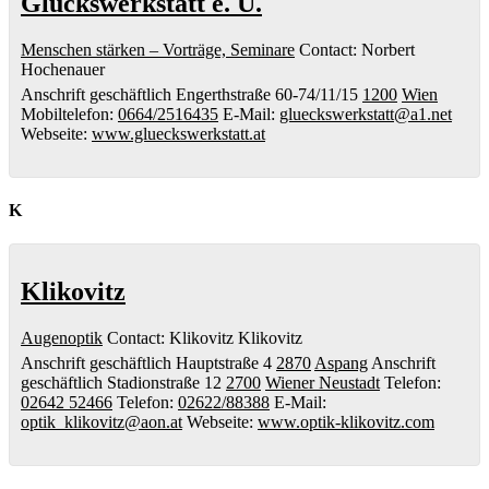
Glückswerkstatt e. U.
Menschen stärken – Vorträge, Seminare
Contact
:
Norbert
Hochenauer
Anschrift geschäftlich
Engerthstraße 60-74/11/15
1200
Wien
Mobiltelefon
:
0664/2516435
E-Mail
:
glueckswerkstatt@a1.net
Webseite
:
www.glueckswerkstatt.at
K
Klikovitz
Augenoptik
Contact
:
Klikovitz
Klikovitz
Anschrift geschäftlich
Hauptstraße 4
2870
Aspang
Anschrift
geschäftlich
Stadionstraße 12
2700
Wiener Neustadt
Telefon
:
02642 52466
Telefon
:
02622/88388
E-Mail
:
optik_klikovitz@aon.at
Webseite
:
www.optik-klikovitz.com