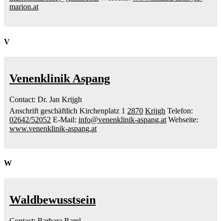
marion.at
V
Venenklinik Aspang
Contact
:
Dr. Jan
Krijgh
Anschrift geschäftlich
Kirchenplatz 1
2870
Krijgh
Telefon
:
02642/52052
E-Mail
:
info@venenklinik-aspang.at
Webseite
:
www.venenklinik-aspang.at
W
Waldbewusstsein
Contact
:
Barbara
Raml