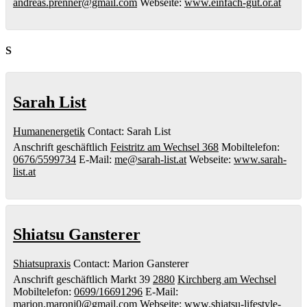
andreas.prenner@gmail.com
Webseite
:
www.einfach-gut.or.at
S
Sarah List
Humanenergetik
Contact
:
Sarah
List
Anschrift geschäftlich
Feistritz am Wechsel 368
Mobiltelefon
:
0676/5599734
E-Mail
:
me@sarah-list.at
Webseite
:
www.sarah-
list.at
Shiatsu Gansterer
Shiatsupraxis
Contact
:
Marion
Gansterer
Anschrift geschäftlich
Markt 39
2880
Kirchberg am Wechsel
Mobiltelefon
:
0699/16691296
E-Mail
:
marion.maroni0@gmail.com
Webseite
:
www.shiatsu-lifestyle-