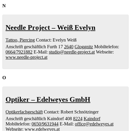
N
Needle Project – Weiß Evelyn
Tattoo, Piercing
Contact
:
Evelyn
Weiß
Anschrift geschäftlich
Furth 17
2640
Gloggnitz
Mobiltelefon
:
0664/7921882
E-Mail
:
studio@needle-project.at
Webseite
:
www.needle-project.at
O
Optiker – Edelweyes GmbH
Optikerfachgeschäft
Contact
:
Robert
Schnötzinger
Anschrift geschäftlich
Kaindorf 408
8224
Kaindorf
Mobiltelefon
:
0650/9631944
E-Mail
:
office@edelweyes.at
Webseite
:
www.edelweyes.at