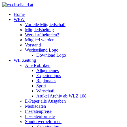
Home
WPW
Vorteile Mitgliedschaft
Mitgliedsbeitrag
Wer darf beitreten?
Mitglied werden
Vorstand
Wechselland Logo
Download Logo
WL-Zeitung
Alle Rubriken
Allgemeines
Expertentipps
Regionales
Sport
Wirtschaft
Artikel Archiv ab WLZ 108
E-Paper alle Ausgaben
Mediadaten
Inseratenpreise
Inseratenformate
Sonderwerbeformen
Expertentipp