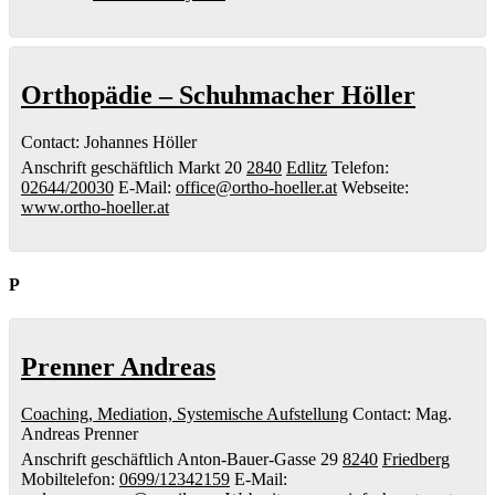
Orthopädie – Schuhmacher Höller
Contact
:
Johannes
Höller
Anschrift geschäftlich
Markt 20
2840
Edlitz
Telefon
:
02644/20030
E-Mail
:
office@ortho-hoeller.at
Webseite
:
www.ortho-hoeller.at
P
Prenner Andreas
Coaching, Mediation, Systemische Aufstellung
Contact
:
Mag.
Andreas
Prenner
Anschrift geschäftlich
Anton-Bauer-Gasse 29
8240
Friedberg
Mobiltelefon
:
0699/12342159
E-Mail
: