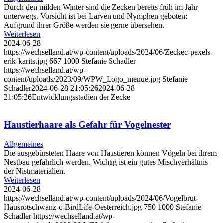
Durch den milden Winter sind die Zecken bereits früh im Jahr
unterwegs. Vorsicht ist bei Larven und Nymphen geboten:
Aufgrund ihrer Größe werden sie gerne übersehen.
Weiterlesen
2024-06-28
https://wechselland.at/wp-content/uploads/2024/06/Zeckec-pexels-
erik-karits.jpg
667
1000
Stefanie Schadler
https://wechselland.at/wp-
content/uploads/2023/09/WPW_Logo_menue.jpg
Stefanie
Schadler
2024-06-28 21:05:26
2024-06-28
21:05:26
Entwicklungsstadien der Zecke
Haustierhaare als Gefahr für Vogelnester
Allgemeines
Die ausgebürsteten Haare von Haustieren können Vögeln bei ihrem
Nestbau gefährlich werden. Wichtig ist ein gutes Mischverhältnis
der Nistmaterialien.
Weiterlesen
2024-06-28
https://wechselland.at/wp-content/uploads/2024/06/Vogelbrut-
Hausrotschwanz-c-BirdLife-Oesterreich.jpg
750
1000
Stefanie
Schadler
https://wechselland.at/wp-