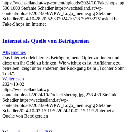
https://wechselland.at/wp-content/uploads/2024/10/Fakeshops.jpg
500
1000
Stefanie Schadler
https://wechselland.at/wp-
content/uploads/2023/09/WPW_Logo_menue.jpg
Stefanie
Schadler
2024-10-28 20:52:33
2024-10-28 20:55:27
Vorsicht bei
Fake-Shops im Internet
Internet als Quelle von Betrügereien
Allgemeines
Das Internet erleichtert es Betrügern, neue Opfer zu finden und
diese um ihr Geld zu bringen. Wie wichtig es ist, Aufklärung zu
betreiben, zeigt unter anderem der Rückgang beim „Tochter-Sohn-
Trick“.
Weiterlesen
2024-10-02
https://wechselland.at/wp-
content/uploads/2024/10/Dreiecksbetrug.jpg
238
439
Stefanie
Schadler
https://wechselland.at/wp-
content/uploads/2023/09/WPW_Logo_menue.jpg
Stefanie
Schadler
2024-10-02 15:11:52
2024-10-02 15:11:52
Internet als
Quelle von Betrügereien