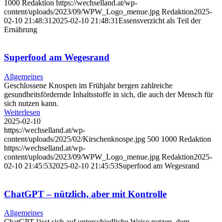
1000
Redaktion
https://wechselland.at/wp-
content/uploads/2023/09/WPW_Logo_menue.jpg
Redaktion
2025-
02-10 21:48:31
2025-02-10 21:48:31
Essensverzicht als Teil der
Ernährung
Superfood am Wegesrand
Allgemeines
Geschlossene Knospen im Frühjahr bergen zahlreiche
gesundheitsfördernde Inhaltsstoffe in sich, die auch der Mensch für
sich nutzen kann.
Weiterlesen
2025-02-10
https://wechselland.at/wp-
content/uploads/2025/02/Kirschenknospe.jpg
500
1000
Redaktion
https://wechselland.at/wp-
content/uploads/2023/09/WPW_Logo_menue.jpg
Redaktion
2025-
02-10 21:45:53
2025-02-10 21:45:53
Superfood am Wegesrand
ChatGPT – nützlich, aber mit Kontrolle
Allgemeines
ChatGPT lässt sich auf unterschiedliche Weise nutzen, dem