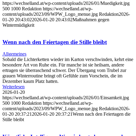
https://wechselland.at/wp-content/uploads/2026/01/Muedigkeit.jpg
500
1000
Redaktion
https://wechselland.at/wp-
content/uploads/2023/09/WPW_Logo_menue.jpg
Redaktion
2026-
01-20 20:43:02
2026-01-20 20:43:02
Maßnahmen gegen
Wintermüdigkeit
Wenn nach den Feiertagen die Stille bleibt
Allgemeines
Sobald die Lichterketten wieder im Karton verschwinden, kehrt eine
besondere Art von Ruhe ein. Für manche ist sie heilsam, andere
ertragen sie überraschend schwer. Der Übergang vom Trubel zur
grauen Winterroutine bringt oft Gefühle zum Vorschein, die im
Dezember kaum Platz hatten.
Weiterlesen
2026-01-20
https://wechselland.at/wp-content/uploads/2026/01/Einsamkeit.jpg
500
1000
Redaktion
https://wechselland.at/wp-
content/uploads/2023/09/WPW_Logo_menue.jpg
Redaktion
2026-
01-20 20:37:21
2026-01-20 20:37:21
Wenn nach den Feiertagen die
Stille bleibt