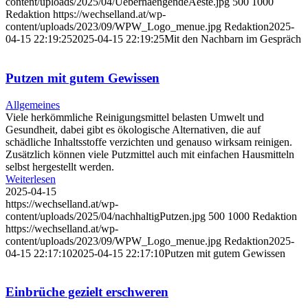
content/uploads/2025/04/UeberhaengendeAeste.jpg
500
1000
Redaktion
https://wechselland.at/wp-
content/uploads/2023/09/WPW_Logo_menue.jpg
Redaktion
2025-
04-15 22:19:25
2025-04-15 22:19:25
Mit den Nachbarn im Gespräch
Putzen mit gutem Gewissen
Allgemeines
Viele herkömmliche Reinigungsmittel belasten Umwelt und
Gesundheit, dabei gibt es ökologische Alternativen, die auf
schädliche Inhaltsstoffe verzichten und genauso wirksam reinigen.
Zusätzlich können viele Putzmittel auch mit einfachen Hausmitteln
selbst hergestellt werden.
Weiterlesen
2025-04-15
https://wechselland.at/wp-
content/uploads/2025/04/nachhaltigPutzen.jpg
500
1000
Redaktion
https://wechselland.at/wp-
content/uploads/2023/09/WPW_Logo_menue.jpg
Redaktion
2025-
04-15 22:17:10
2025-04-15 22:17:10
Putzen mit gutem Gewissen
Einbrüche gezielt erschweren