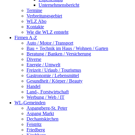
Unternehmensbericht
Termine
Verbreitungsgebiet
WLZ Abo
Kontakte
Wie die WLZ entsteht
Firmen A-Z
Auto / Motor / Transport
Bau + Technik im Haus / Wohnen / Garten
Beratung / Banken / Versicherung
Diverse
Energie / Umwelt
Freizeit / Urlaub / Tourismus
Gastronomie / Lebensmittel
Gesundheit / Körper / Beauty
Handel
Land-, Forstwirtschaft
Werbung / Web / IT
WL-Gemeinden
Aspangberg-St. Peter
Aspang Markt
Dechantskirchen
Feistritz
Friedberg