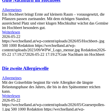
Gute Nachbarn im Hochbeet
Allgemeines
Ein Hochbeet bringt Ernte auf kleinem Raum – vorausgesetzt, die
Pflanzen passen zueinander. Mit dem richtigen Standort,
ausreichend Platz und einer klugen Mischkultur wächst das Gemüse
im Hochbeet besonders gut.
Weiterlesen
2026-05-22
https://wechselland.at/wp-content/uploads/2026/05/Hochbeet-.jpg
500
1000
Redaktion
https://wechselland.at/wp-
content/uploads/2023/09/WPW_Logo_menue.jpg
Redaktion
2026-
05-22 17:19:27
2026-05-22 17:19:27
Gute Nachbarn im Hochbeet
Die zweite Allergiewelle
Allgemeines
Mit der Gräserblüte beginnt für viele Allergiker die längste
Belastungsphase des Jahres, die bis in den Spätsommer reichen
kann.
Weiterlesen
2026-05-22
https://wechselland.at/wp-content/uploads/2026/05/Graeserpollen-
1.jpg
500
1000
Redaktion
https://wechselland.at/wp-