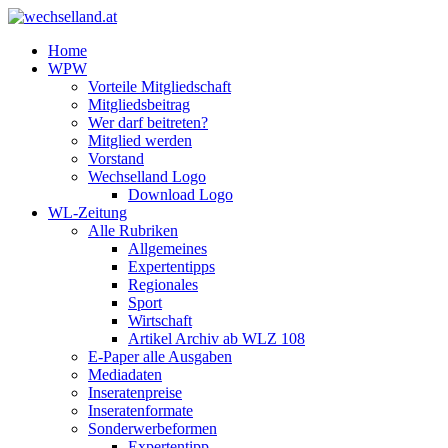
Home
WPW
Vorteile Mitgliedschaft
Mitgliedsbeitrag
Wer darf beitreten?
Mitglied werden
Vorstand
Wechselland Logo
Download Logo
WL-Zeitung
Alle Rubriken
Allgemeines
Expertentipps
Regionales
Sport
Wirtschaft
Artikel Archiv ab WLZ 108
E-Paper alle Ausgaben
Mediadaten
Inseratenpreise
Inseratenformate
Sonderwerbeformen
Expertentipp