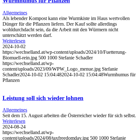
Wurmhumus für Pflanzen
Allgemeines
Als lebender Kompost kann eine Wurmkiste im Haus wertvollen
Dünger für die Pflanzen liefern. Der Kauf sollte allerdings
wohldurchdacht sein, da die Arbeit mit den Würmern nicht
unterschätzt werden darf.
Weiterlesen
2024-10-02
https://wechselland.at/wp-content/uploads/2024/10/Fuetterung-
Biomuell-rein.jpg
500
1000
Stefanie Schadler
https://wechselland.at/wp-
content/uploads/2023/09/WPW_Logo_menue.jpg
Stefanie
Schadler
2024-10-02 15:04:48
2024-10-02 15:04:48
Wurmhumus für
Pflanzen
Leistung soll sich wieder lohnen
Allgemeines
Seit dem 15. August arbeiten die Österreicher wieder für sich selbst.
Weiterlesen
2024-08-24
https://wechselland.at/wp-
content/uploads/2024/08/taxfreedomday.jpg
500
1000
Stefanie