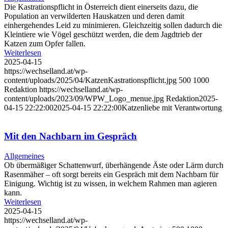
Die Kastrationspflicht in Österreich dient einerseits dazu, die
Population an verwilderten Hauskatzen und deren damit
einhergehendes Leid zu minimieren. Gleichzeitig sollen dadurch die
Kleintiere wie Vögel geschützt werden, die dem Jagdtrieb der
Katzen zum Opfer fallen.
Weiterlesen
2025-04-15
https://wechselland.at/wp-
content/uploads/2025/04/KatzenKastrationspflicht.jpg
500
1000
Redaktion
https://wechselland.at/wp-
content/uploads/2023/09/WPW_Logo_menue.jpg
Redaktion
2025-
04-15 22:22:00
2025-04-15 22:22:00
Katzenliebe mit Verantwortung
Mit den Nachbarn im Gespräch
Allgemeines
Ob übermäßiger Schattenwurf, überhängende Äste oder Lärm durch
Rasenmäher – oft sorgt bereits ein Gespräch mit dem Nachbarn für
Einigung. Wichtig ist zu wissen, in welchem Rahmen man agieren
kann.
Weiterlesen
2025-04-15
https://wechselland.at/wp-