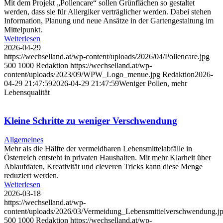
Mit dem Projekt „Pollencare“ sollen Grünflächen so gestaltet
werden, dass sie für Allergiker verträglicher werden. Dabei stehen
Information, Planung und neue Ansätze in der Gartengestaltung im
Mittelpunkt.
Weiterlesen
2026-04-29
https://wechselland.at/wp-content/uploads/2026/04/Pollencare.jpg
500
1000
Redaktion
https://wechselland.at/wp-
content/uploads/2023/09/WPW_Logo_menue.jpg
Redaktion
2026-
04-29 21:47:59
2026-04-29 21:47:59
Weniger Pollen, mehr
Lebensqualität
Kleine Schritte zu weniger Verschwendung
Allgemeines
Mehr als die Hälfte der vermeidbaren Lebensmittelabfälle in
Österreich entsteht in privaten Haushalten. Mit mehr Klarheit über
Ablaufdaten, Kreativität und cleveren Tricks kann diese Menge
reduziert werden.
Weiterlesen
2026-03-18
https://wechselland.at/wp-
content/uploads/2026/03/Vermeidung_Lebensmittelverschwendung.j
500
1000
Redaktion
https://wechselland.at/wp-