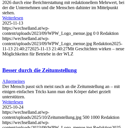
2026 durch eine Berichterstattung mit redaktionellem Mehrwert, bei
der die Unternehmen und die Menschen dahinter im Mittelpunkt
stehen.
Weiterlesen
2025-11-13
https://wechselland.at/wp-
content/uploads/2023/09/WPW_Logo_menue.jpg
0
0
Redaktion
https://wechselland.at/wp-
content/uploads/2023/09/WPW_Logo_menue.jpg
Redaktion
2025-
11-13 21:40:27
2025-11-13 21:40:27
Mit Geschichten wirken – neue
Möglichkeiten für Betriebe in der WLZ
Besser durch die Zeitumstellung
Allgemeines
Der Mensch passt sich meist rasch an die Zeitumstellung an – mit
einigen einfachen Tricks kann man den Körper dabei gezielt
unterstützen.
Weiterlesen
2025-10-24
https://wechselland.at/wp-
content/uploads/2025/10/Zeitumstellung.jpg
500
1000
Redaktion
https://wechselland.at/wp-
content/uploads/2023/09/WPW_Logo_menue.jpg
Redaktion
2025-