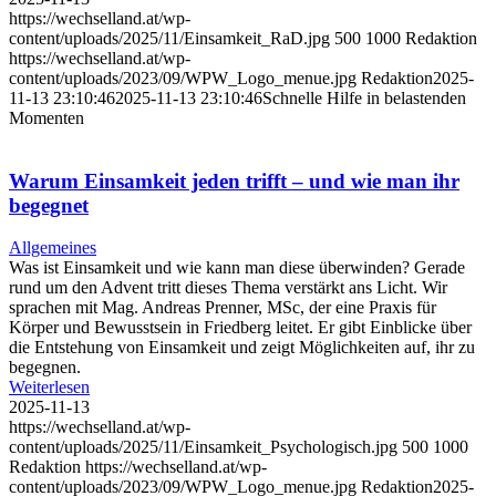
https://wechselland.at/wp-
content/uploads/2025/11/Einsamkeit_RaD.jpg
500
1000
Redaktion
https://wechselland.at/wp-
content/uploads/2023/09/WPW_Logo_menue.jpg
Redaktion
2025-
11-13 23:10:46
2025-11-13 23:10:46
Schnelle Hilfe in belastenden
Momenten
Warum Einsamkeit jeden trifft – und wie man ihr
begegnet
Allgemeines
Was ist Einsamkeit und wie kann man diese überwinden? Gerade
rund um den Advent tritt dieses Thema verstärkt ans Licht. Wir
sprachen mit Mag. Andreas Prenner, MSc, der eine Praxis für
Körper und Bewusstsein in Friedberg leitet. Er gibt Einblicke über
die Entstehung von Einsamkeit und zeigt Möglichkeiten auf, ihr zu
begegnen.
Weiterlesen
2025-11-13
https://wechselland.at/wp-
content/uploads/2025/11/Einsamkeit_Psychologisch.jpg
500
1000
Redaktion
https://wechselland.at/wp-
content/uploads/2023/09/WPW_Logo_menue.jpg
Redaktion
2025-