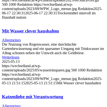
https://wechselland.at/wp-content/uploads/2025/06/Silica-Gel.gif
500
1000
Redaktion
https://wechselland.at/wp-
content/uploads/2023/09/WPW_Logo_menue.jpg
Redaktion
2025-
06-17 22:30:31
2025-06-17 22:30:31
Trockenmittel sinnvoll im
Haushalt nutzen
Mit Wasser clever haushalten
Allgemeines
Die Nutzung von Regenwasser, eine durchdachte
Gartenbewässerung und ein sparsamer Umgang mit Trinkwasser im
Alltag schonen neben der Umwelt auch die Geldbörse.
Weiterlesen
2025-05-13
https://wechselland.at/wp-
content/uploads/2025/05/wassereinsparen.jpg
500
1000
Redaktion
https://wechselland.at/wp-
content/uploads/2023/09/WPW_Logo_menue.jpg
Redaktion
2025-
05-13 21:51:15
2025-05-13 21:51:15
Mit Wasser clever haushalten
Katzenliebe mit Verantwortung
Allgemeines