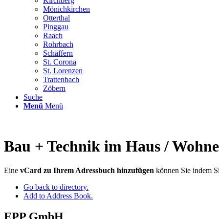
Kirchberg
Mönichkirchen
Otterthal
Pinggau
Raach
Rohrbach
Schäffern
St. Corona
St. Lorenzen
Trattenbach
Zöbern
Suche
Menü
Menü
Bau + Technik im Haus / Wohne
Eine
vCard zu Ihrem Adressbuch hinzufügen
können Sie indem Si
Go back to directory.
Add to Address Book.
EPP GmbH