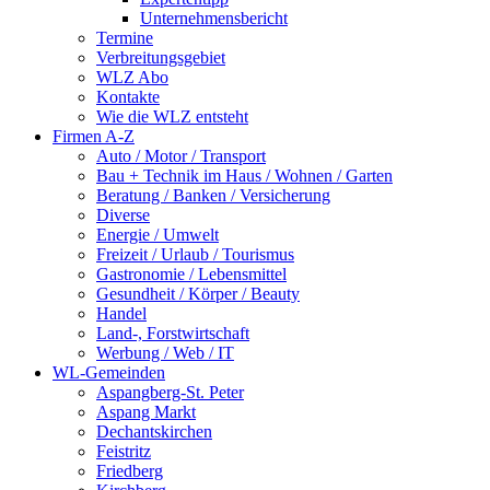
Unternehmensbericht
Termine
Verbreitungsgebiet
WLZ Abo
Kontakte
Wie die WLZ entsteht
Firmen A-Z
Auto / Motor / Transport
Bau + Technik im Haus / Wohnen / Garten
Beratung / Banken / Versicherung
Diverse
Energie / Umwelt
Freizeit / Urlaub / Tourismus
Gastronomie / Lebensmittel
Gesundheit / Körper / Beauty
Handel
Land-, Forstwirtschaft
Werbung / Web / IT
WL-Gemeinden
Aspangberg-St. Peter
Aspang Markt
Dechantskirchen
Feistritz
Friedberg