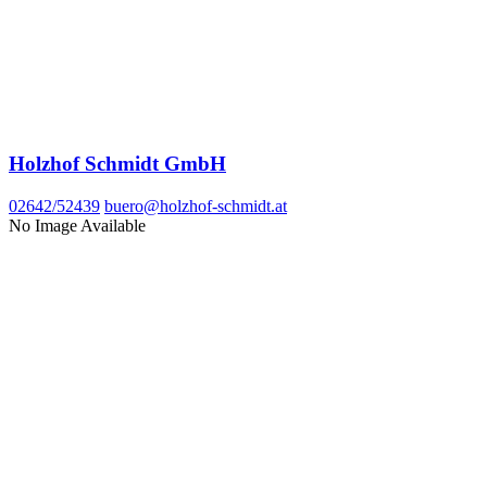
Holzhof Schmidt GmbH
02642/52439
buero@holzhof-schmidt.at
No Image Available