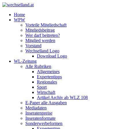
Home
WPW
Vorteile Mitgliedschaft
Mitgliedsbeitrag
Wer darf beitreten?
Mitglied werden
Vorstand
Wechselland Logo
Download Logo
WL-Zeitung
Alle Rubriken
Allgemeines
Expertentipps
Regionales
Sport
Wirtschaft
Artikel Archiv ab WLZ 108
E-Paper alle Ausgaben
Mediadaten
Inseratenpreise
Inseratenformate
Sonderwerbeformen
Expertentipp