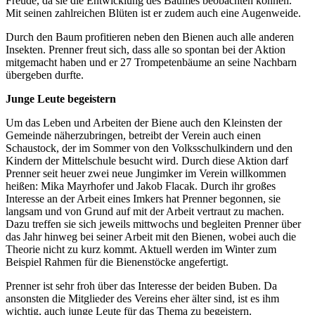
Freude, da sie die Entwicklung des Baumes beobachten können.
Mit seinen zahlreichen Blüten ist er zudem auch eine Augenweide.
Durch den Baum profitieren neben den Bienen auch alle anderen
Insekten. Prenner freut sich, dass alle so spontan bei der Aktion
mitgemacht haben und er 27 Trompetenbäume an seine Nachbarn
übergeben durfte.
Junge Leute begeistern
Um das Leben und Arbeiten der Biene auch den Kleinsten der
Gemeinde näherzubringen, betreibt der Verein auch einen
Schaustock, der im Sommer von den Volksschulkindern und den
Kindern der Mittelschule besucht wird. Durch diese Aktion darf
Prenner seit heuer zwei neue Jungimker im Verein willkommen
heißen: Mika Mayrhofer und Jakob Flacak. Durch ihr großes
Interesse an der Arbeit eines Imkers hat Prenner begonnen, sie
langsam und von Grund auf mit der Arbeit vertraut zu machen.
Dazu treffen sie sich jeweils mittwochs und begleiten Prenner über
das Jahr hinweg bei seiner Arbeit mit den Bienen, wobei auch die
Theorie nicht zu kurz kommt. Aktuell werden im Winter zum
Beispiel Rahmen für die Bienenstöcke angefertigt.
Prenner ist sehr froh über das Interesse der beiden Buben. Da
ansonsten die Mitglieder des Vereins eher älter sind, ist es ihm
wichtig, auch junge Leute für das Thema zu begeistern.