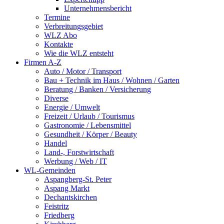
Unternehmensbericht
Termine
Verbreitungsgebiet
WLZ Abo
Kontakte
Wie die WLZ entsteht
Firmen A-Z
Auto / Motor / Transport
Bau + Technik im Haus / Wohnen / Garten
Beratung / Banken / Versicherung
Diverse
Energie / Umwelt
Freizeit / Urlaub / Tourismus
Gastronomie / Lebensmittel
Gesundheit / Körper / Beauty
Handel
Land-, Forstwirtschaft
Werbung / Web / IT
WL-Gemeinden
Aspangberg-St. Peter
Aspang Markt
Dechantskirchen
Feistritz
Friedberg