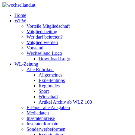
Home
WPW
Vorteile Mitgliedschaft
Mitgliedsbeitrag
Wer darf beitreten?
Mitglied werden
Vorstand
Wechselland Logo
Download Logo
WL-Zeitung
Alle Rubriken
Allgemeines
Expertentipps
Regionales
Sport
Wirtschaft
Artikel Archiv ab WLZ 108
E-Paper alle Ausgaben
Mediadaten
Inseratenpreise
Inseratenformate
Sonderwerbeformen
Expertentipp