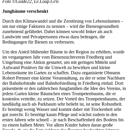
Foto ©Guide22, Le.Loup.Gris
Jungbäume verschenkt
Durch den Klimawandel und die Zerstörung von Lebensräumen –
um nur einige Faktoren zu nennen – wird die Bienengesundheit
zunehmend gefährdet. Dabei können sowohl Imker als auch
Landwirte und Privatpersonen etwas dazu beitragen, die
Bedingungen für Bienen zu verbessern.
Um den Anteil blühender Bäume in der Region zu erhöhen, wurde
im vergangenen Jahr vom Bienenzuchtverein Friedberg und
Umgebung eine Aktion gestartet, um mit geringen Mitteln und
Aufwand Positives für die Umwelt zu bewirken und kleine
Lebensräume im Garten zu schaffen. Dazu organisierte Obmann
Robert Prenner eine kleine Veranstaltung, zu der er seine Nachbarn
der Bahnhofstraße und Bahnhofsiedlung in Friedberg einlud. Dort
präsentierte er den zahlreichen Jungfamilien die Idee des Vereins, in
jedem Garten kleine Bäumchen eines Trompetenbaums, die er
kostenlos verteilte, zu setzen. Der Vorteil des Trompetenbaums, der
landläufig auch als Parkbaum sehr beliebt ist, ist seine Robustheit.
Er benötigt wenig Wasser und kommt daher mit Trockenheit sehr
gut zurecht. Er benötigt kaum Pflege und wächst zudem in den
ersten Jahren sehr schnell – je nach Beschaffenheit des Bodens bis
zu einem halben Meter. Vor allem Kinder haben daran große