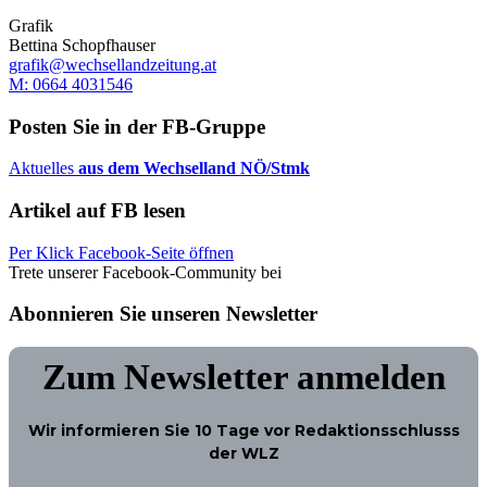
Grafik
Bettina Schopfhauser
grafik@wechsellandzeitung.at
M: 0664 4031546
Posten Sie in der FB-Gruppe
Aktuelles
aus dem Wechselland NÖ/Stmk
Artikel auf FB lesen
Per Klick Facebook-Seite öffnen
Trete unserer Facebook-Community bei
Abonnieren Sie unseren Newsletter
Zum Newsletter anmelden
Wir informieren Sie
10 Tage
vor Redaktionsschlusss
der WLZ