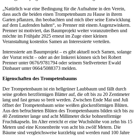
„Natürlich war eine Bedingung für die Aufnahme in den Verein,
dass auch die beiden einen Trompetenbaum zu Hause in ihrem
Garten pflanzen, ihn beobachten und mich über seine Entwicklung
auf dem Laufenden halten“, so Prenner mit einem Augenzwinkern.
Prenner ist motiviert, das Baumprojekt weiter voranzutreiben und
möchte im Frühjahr 2025 erneut im Zuge einer kleinen
Veranstaltung kostenlos Samen an Interessierte verteilen.
Interessierte am Baumprojekt – es gibt aktuell noch Samen, solange
der Vorrat reicht – oder an der Imkerei können sich bei Robert
Prenner unter 0676/9781794 oder seinem Stellvertreter Ewald
Dinbauer unter 0664/5088373 melden.
Eigenschaften des
Trompetenbaums
Der Trompetenbaum ist ein hellgrüner Laubbaum und fällt durch
seine großen herzförmigen Blätter auf, die oft bis zu 20 Zentimeter
lang und fast genau so breit werden. Zwischen Ende Mai und Juli
öffnet der Trompetenbaum seine weißen glockenförmigen Blüten.
Aus den befruchteten Blüten des Trompetenbaums bilden sich bis zu
40 Zentimeter lange und acht Millimeter dicke bohnenförmige
Fruchtkapseln. Im Alter erreicht er eine Wuchshöhe von zehn bis 15
Metern und eine Kronenbreite von acht bis zwölf Metern. Die
Bäume sind vergleichsweise kurzlebig und werden rund 100 Jahre