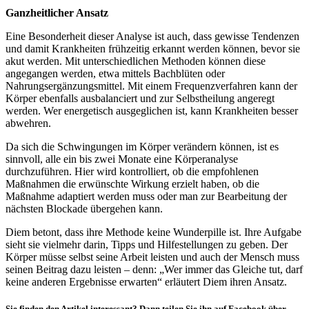
Ganzheitlicher Ansatz
Eine Besonderheit dieser Analyse ist auch, dass gewisse Tendenzen
und damit Krankheiten frühzeitig erkannt werden können, bevor sie
akut werden. Mit unterschiedlichen Methoden können diese
angegangen werden, etwa mittels Bachblüten oder
Nahrungsergänzungsmittel. Mit einem Frequenzverfahren kann der
Körper ebenfalls ausbalanciert und zur Selbstheilung angeregt
werden. Wer energetisch ausgeglichen ist, kann Krankheiten besser
abwehren.
Da sich die Schwingungen im Körper verändern können, ist es
sinnvoll, alle ein bis zwei Monate eine Körperanalyse
durchzuführen. Hier wird kontrolliert, ob die empfohlenen
Maßnahmen die erwünschte Wirkung erzielt haben, ob die
Maßnahme adaptiert werden muss oder man zur Bearbeitung der
nächsten Blockade übergehen kann.
Diem betont, dass ihre Methode keine Wunderpille ist. Ihre Aufgabe
sieht sie vielmehr darin, Tipps und Hilfestellungen zu geben. Der
Körper müsse selbst seine Arbeit leisten und auch der Mensch muss
seinen Beitrag dazu leisten – denn: „Wer immer das Gleiche tut, darf
keine anderen Ergebnisse erwarten“ erläutert Diem ihren Ansatz.
Sie finden den Artikel interessant? Dann teilen Sie ihn auf Facebook über