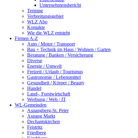
Unternehmensbericht
Termine
Verbreitungsgebiet
WLZ Abo
Kontakte
Wie die WLZ entsteht
Firmen A-Z
Auto / Motor / Transport
Bau + Technik im Haus / Wohnen / Garten
Beratung / Banken / Versicherung
Diverse
Energie / Umwelt
Freizeit / Urlaub / Tourismus
Gastronomie / Lebensmittel
Gesundheit / Körper / Beauty
Handel
Land-, Forstwirtschaft
Werbung / Web / IT
WL-Gemeinden
Aspangberg-St. Peter
Aspang Markt
Dechantskirchen
Feistritz
Friedberg