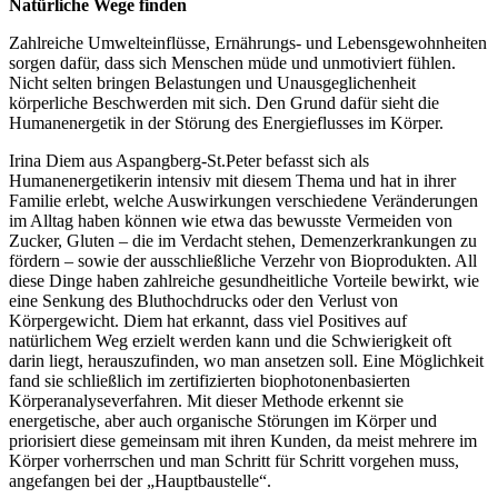
Natürliche Wege finden
Zahlreiche Umwelteinflüsse, Ernährungs- und Lebensgewohnheiten
sorgen dafür, dass sich Menschen müde und unmotiviert fühlen.
Nicht selten bringen Belastungen und Unausgeglichenheit
körperliche Beschwerden mit sich. Den Grund dafür sieht die
Humanenergetik in der Störung des Energieflusses im Körper.
Irina Diem aus Aspangberg-St.Peter befasst sich als
Humanenergetikerin intensiv mit diesem Thema und hat in ihrer
Familie erlebt, welche Auswirkungen verschiedene Veränderungen
im Alltag haben können wie etwa das bewusste Vermeiden von
Zucker, Gluten – die im Verdacht stehen, Demenzerkrankungen zu
fördern – sowie der ausschließliche Verzehr von Bioprodukten. All
diese Dinge haben zahlreiche gesundheitliche Vorteile bewirkt, wie
eine Senkung des Bluthochdrucks oder den Verlust von
Körpergewicht. Diem hat erkannt, dass viel Positives auf
natürlichem Weg erzielt werden kann und die Schwierigkeit oft
darin liegt, herauszufinden, wo man ansetzen soll. Eine Möglichkeit
fand sie schließlich im zertifizierten biophotonenbasierten
Körperanalyseverfahren. Mit dieser Methode erkennt sie
energetische, aber auch organische Störungen im Körper und
priorisiert diese gemeinsam mit ihren Kunden, da meist mehrere im
Körper vorherrschen und man Schritt für Schritt vorgehen muss,
angefangen bei der „Hauptbaustelle“.