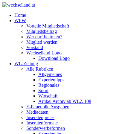
Home
WPW
Vorteile Mitgliedschaft
Mitgliedsbeitrag
Wer darf beitreten?
Mitglied werden
Vorstand
Wechselland Logo
Download Logo
WL-Zeitung
Alle Rubriken
Allgemeines
Expertentipps
Regionales
Sport
Wirtschaft
Artikel Archiv ab WLZ 108
E-Paper alle Ausgaben
Mediadaten
Inseratenpreise
Inseratenformate
Sonderwerbeformen
Expertentipp