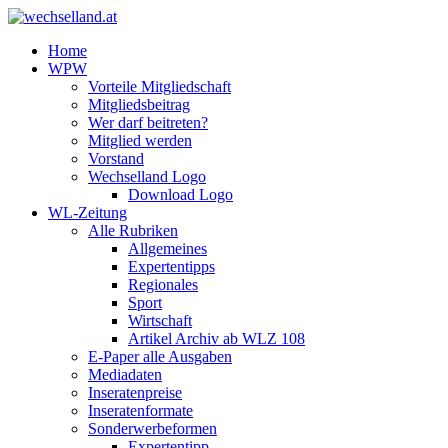
Home
WPW
Vorteile Mitgliedschaft
Mitgliedsbeitrag
Wer darf beitreten?
Mitglied werden
Vorstand
Wechselland Logo
Download Logo
WL-Zeitung
Alle Rubriken
Allgemeines
Expertentipps
Regionales
Sport
Wirtschaft
Artikel Archiv ab WLZ 108
E-Paper alle Ausgaben
Mediadaten
Inseratenpreise
Inseratenformate
Sonderwerbeformen
Expertentipp