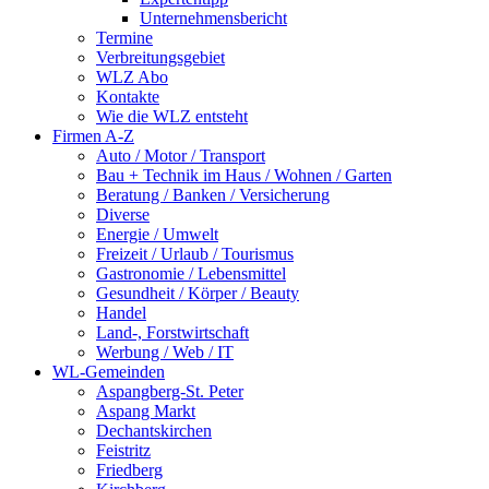
Unternehmensbericht
Termine
Verbreitungsgebiet
WLZ Abo
Kontakte
Wie die WLZ entsteht
Firmen A-Z
Auto / Motor / Transport
Bau + Technik im Haus / Wohnen / Garten
Beratung / Banken / Versicherung
Diverse
Energie / Umwelt
Freizeit / Urlaub / Tourismus
Gastronomie / Lebensmittel
Gesundheit / Körper / Beauty
Handel
Land-, Forstwirtschaft
Werbung / Web / IT
WL-Gemeinden
Aspangberg-St. Peter
Aspang Markt
Dechantskirchen
Feistritz
Friedberg