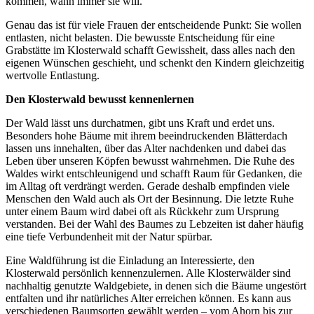
kommen, wann immer sie will.
Genau das ist für viele Frauen der entscheidende Punkt: Sie wollen
entlasten, nicht belasten. Die bewusste Entscheidung für eine
Grabstätte im Klosterwald schafft Gewissheit, dass alles nach den
eigenen Wünschen geschieht, und schenkt den Kindern gleichzeitig
wertvolle Entlastung.
Den Klosterwald bewusst kennenlernen
Der Wald lässt uns durchatmen, gibt uns Kraft und erdet uns.
Besonders hohe Bäume mit ihrem beeindruckenden Blätterdach
lassen uns innehalten, über das Alter nachdenken und dabei das
Leben über unseren Köpfen bewusst wahrnehmen. Die Ruhe des
Waldes wirkt entschleunigend und schafft Raum für Gedanken, die
im Alltag oft verdrängt werden. Gerade deshalb empfinden viele
Menschen den Wald auch als Ort der Besinnung. Die letzte Ruhe
unter einem Baum wird dabei oft als Rückkehr zum Ursprung
verstanden. Bei der Wahl des Baumes zu Lebzeiten ist daher häufig
eine tiefe Verbundenheit mit der Natur spürbar.
Eine Waldführung ist die Einladung an Interessierte, den
Klosterwald persönlich kennenzulernen. Alle Klosterwälder sind
nachhaltig genutzte Waldgebiete, in denen sich die Bäume ungestört
entfalten und ihr natürliches Alter erreichen können. Es kann aus
verschiedenen Baumsorten gewählt werden – vom Ahorn bis zur