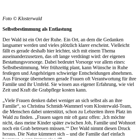
Foto © Klosterwald
Selbstbestimmung
als Entlastung
Der Wald ist ein Ort der Ruhe. Ein Ort, an dem die Gedanken
langsamer werden und vieles plötzlich klarer erscheint. Vielleicht
fällt es gerade deshalb hier leichter, sich mit einem Thema
auseinanderzusetzen, das oft lange verdrängt wird: der eigenen
Bestattungsvorsorge. Dabei bedeutet Vorsorge vor allem eines:
Selbstbestimmung. Wer frühzeitig plant, kann Wünsche in Ruhe
festlegen und Angehörigen schwierige Entscheidungen abnehmen.
Aus Fürsorge übernehmen gerade Frauen oft Verantwortung für ihre
Familie und ihr Umfeld. Sie wissen aus eigener Erfahrung, wie viel
Zeit und Kraft die Grabpflege kosten kann.
„Viele Frauen denken dabei weniger an sich selbst als an ihre
Familie“, so Christina Schmidt-Wammerl vom Klosterwald-Team,
die Menschen dabei unterstützt, schon zu Lebzeiten ihren Platz im
Wald zu finden. „Frauen sagen mir oft ganz offen: ‚Ich möchte
nicht, dass meine Kinder später zwischen Job, Familie und Wohnort
noch ein Grab betreuen müssen.‘“ Der Wald nimmt diesen Druck
heraus. Die Natur kümmert sich – und die Familie darf einfach