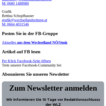
M: ‭0680 1488980‬
Grafik
Bettina Schopfhauser
grafik@wechsellandzeitung.at
M: 0664 4031546
Posten Sie in der FB-Gruppe
Aktuelles
aus dem Wechselland NÖ/Stmk
Artikel auf FB lesen
Per Klick Facebook-Seite öffnen
Trete unserer Facebook-Community bei
Abonnieren Sie unseren Newsletter
Zum Newsletter anmelden
Wir informieren Sie
10 Tage
vor Redaktionsschlusss
der WLZ