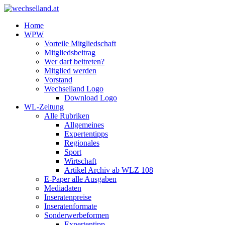
Home
WPW
Vorteile Mitgliedschaft
Mitgliedsbeitrag
Wer darf beitreten?
Mitglied werden
Vorstand
Wechselland Logo
Download Logo
WL-Zeitung
Alle Rubriken
Allgemeines
Expertentipps
Regionales
Sport
Wirtschaft
Artikel Archiv ab WLZ 108
E-Paper alle Ausgaben
Mediadaten
Inseratenpreise
Inseratenformate
Sonderwerbeformen
Expertentipp