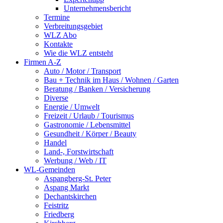
Unternehmensbericht
Termine
Verbreitungsgebiet
WLZ Abo
Kontakte
Wie die WLZ entsteht
Firmen A-Z
Auto / Motor / Transport
Bau + Technik im Haus / Wohnen / Garten
Beratung / Banken / Versicherung
Diverse
Energie / Umwelt
Freizeit / Urlaub / Tourismus
Gastronomie / Lebensmittel
Gesundheit / Körper / Beauty
Handel
Land-, Forstwirtschaft
Werbung / Web / IT
WL-Gemeinden
Aspangberg-St. Peter
Aspang Markt
Dechantskirchen
Feistritz
Friedberg