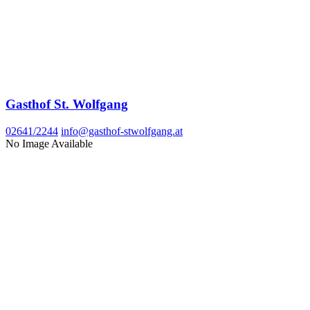
Gasthof St. Wolfgang
02641/2244
info@gasthof-stwolfgang.at
No Image Available