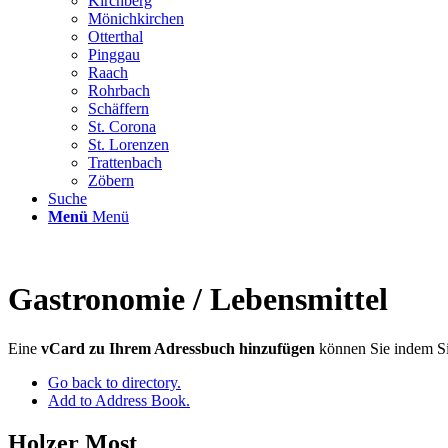
Kirchberg
Mönichkirchen
Otterthal
Pinggau
Raach
Rohrbach
Schäffern
St. Corona
St. Lorenzen
Trattenbach
Zöbern
Suche
Menü
Menü
Gastronomie / Lebensmittel
Eine
vCard zu Ihrem Adressbuch hinzufügen
können Sie indem Si
Go back to directory.
Add to Address Book.
Holzer Most