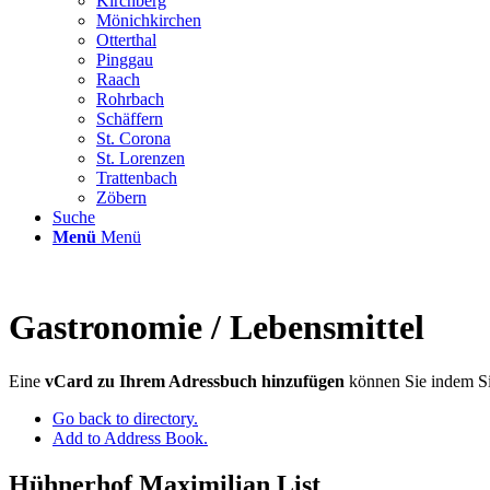
Kirchberg
Mönichkirchen
Otterthal
Pinggau
Raach
Rohrbach
Schäffern
St. Corona
St. Lorenzen
Trattenbach
Zöbern
Suche
Menü
Menü
Gastronomie / Lebensmittel
Eine
vCard zu Ihrem Adressbuch hinzufügen
können Sie indem Si
Go back to directory.
Add to Address Book.
Hühnerhof Maximilian List