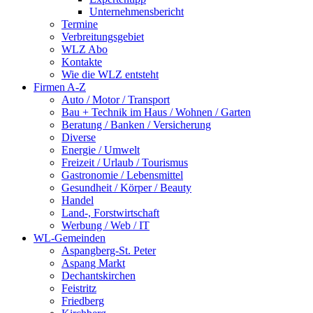
Unternehmensbericht
Termine
Verbreitungsgebiet
WLZ Abo
Kontakte
Wie die WLZ entsteht
Firmen A-Z
Auto / Motor / Transport
Bau + Technik im Haus / Wohnen / Garten
Beratung / Banken / Versicherung
Diverse
Energie / Umwelt
Freizeit / Urlaub / Tourismus
Gastronomie / Lebensmittel
Gesundheit / Körper / Beauty
Handel
Land-, Forstwirtschaft
Werbung / Web / IT
WL-Gemeinden
Aspangberg-St. Peter
Aspang Markt
Dechantskirchen
Feistritz
Friedberg