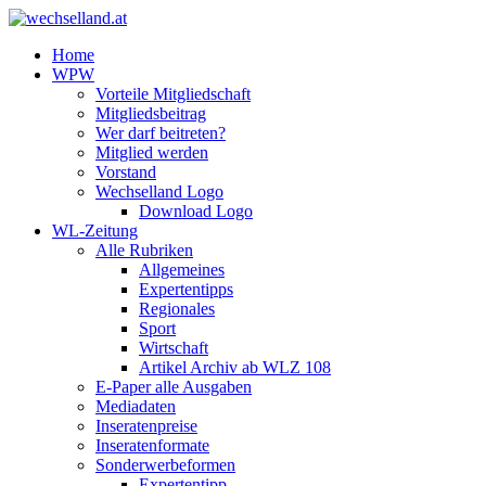
Home
WPW
Vorteile Mitgliedschaft
Mitgliedsbeitrag
Wer darf beitreten?
Mitglied werden
Vorstand
Wechselland Logo
Download Logo
WL-Zeitung
Alle Rubriken
Allgemeines
Expertentipps
Regionales
Sport
Wirtschaft
Artikel Archiv ab WLZ 108
E-Paper alle Ausgaben
Mediadaten
Inseratenpreise
Inseratenformate
Sonderwerbeformen
Expertentipp