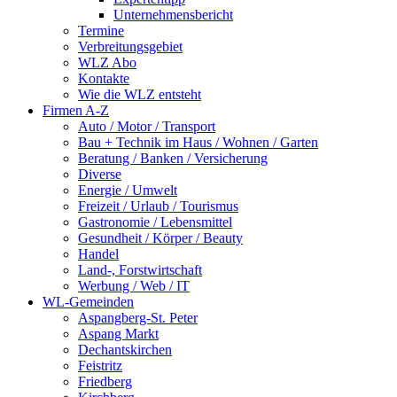
Unternehmensbericht
Termine
Verbreitungsgebiet
WLZ Abo
Kontakte
Wie die WLZ entsteht
Firmen A-Z
Auto / Motor / Transport
Bau + Technik im Haus / Wohnen / Garten
Beratung / Banken / Versicherung
Diverse
Energie / Umwelt
Freizeit / Urlaub / Tourismus
Gastronomie / Lebensmittel
Gesundheit / Körper / Beauty
Handel
Land-, Forstwirtschaft
Werbung / Web / IT
WL-Gemeinden
Aspangberg-St. Peter
Aspang Markt
Dechantskirchen
Feistritz
Friedberg