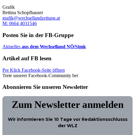
Grafik
Bettina Schopfhauser
grafik@wechsellandzeitung.at
M: 0664 4031546
Posten Sie in der FB-Gruppe
Aktuelles
aus dem Wechselland NÖ/Stmk
Artikel auf FB lesen
Per Klick Facebook-Seite öffnen
Trete unserer Facebook-Community bei
Abonnieren Sie unseren Newsletter
Zum Newsletter anmelden
Wir informieren Sie
10 Tage
vor Redaktionsschlusss
der WLZ