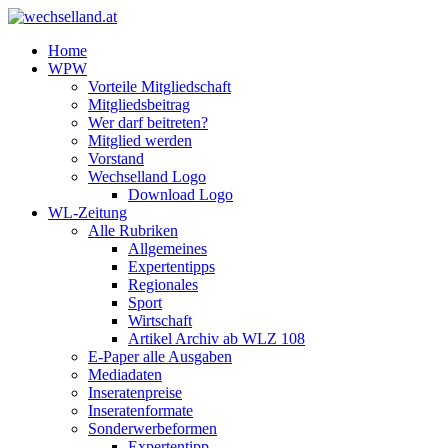
Home
WPW
Vorteile Mitgliedschaft
Mitgliedsbeitrag
Wer darf beitreten?
Mitglied werden
Vorstand
Wechselland Logo
Download Logo
WL-Zeitung
Alle Rubriken
Allgemeines
Expertentipps
Regionales
Sport
Wirtschaft
Artikel Archiv ab WLZ 108
E-Paper alle Ausgaben
Mediadaten
Inseratenpreise
Inseratenformate
Sonderwerbeformen
Expertentipp