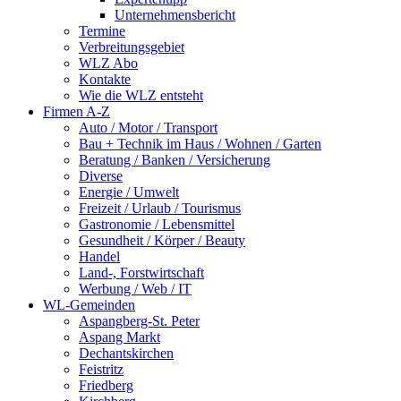
Unternehmensbericht
Termine
Verbreitungsgebiet
WLZ Abo
Kontakte
Wie die WLZ entsteht
Firmen A-Z
Auto / Motor / Transport
Bau + Technik im Haus / Wohnen / Garten
Beratung / Banken / Versicherung
Diverse
Energie / Umwelt
Freizeit / Urlaub / Tourismus
Gastronomie / Lebensmittel
Gesundheit / Körper / Beauty
Handel
Land-, Forstwirtschaft
Werbung / Web / IT
WL-Gemeinden
Aspangberg-St. Peter
Aspang Markt
Dechantskirchen
Feistritz
Friedberg