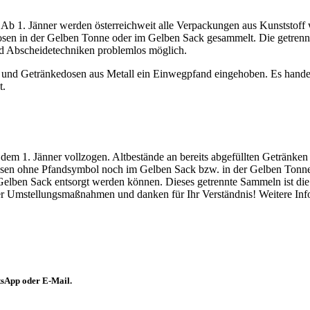
Ab 1. Jänner werden österreichweit alle Verpackungen aus Kunststoff
osen in der Gelben Tonne oder im Gelben Sack gesammelt. Die getrenn
und Abscheidetechniken problemlos möglich.
 und Getränkedosen aus Metall ein Einwegpfand eingehoben. Es handel
t.
em 1. Jänner vollzogen. Altbestände an bereits abgefüllten Getränken
sen ohne Pfandsymbol noch im Gelben Sack bzw. in der Gelben Tonne 
elben Sack entsorgt werden können. Dieses getrennte Sammeln ist die 
er Umstellungsmaßnahmen und danken für Ihr Verständnis! Weitere In
atsApp oder E-Mail.