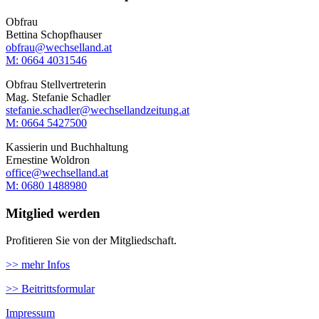
Obfrau
Bettina Schopfhauser
obfrau@wechselland.at
M: 0664 4031546
Obfrau Stellvertreterin
Mag. Stefanie Schadler
stefanie.schadler@wechsellandzeitung.at
M: ‭0664 5427500‬
Kassierin und Buchhaltung
Ernestine Woldron
office@wechselland.at
M: ‭0680 1488980‬
Mitglied werden
Profitieren Sie von der Mitgliedschaft.
>> mehr Infos
>> Beitrittsformular
Impressum