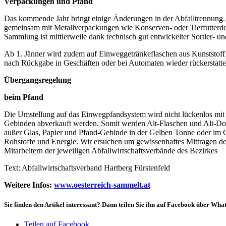
Verpackungen und Pfand
Das kommende Jahr bringt einige Änderungen in der Abfalltrennung. 
gemeinsam mit Metallverpackungen wie Konserven- oder Tierfutterd
Sammlung ist mittlerweile dank technisch gut entwickelter Sortier- 
Ab 1. Jänner wird zudem auf Einweggetränkeflaschen aus Kunststoff
nach Rückgabe in Geschäften oder bei Automaten wieder rückerstatte
Übergangsregelung
beim Pfand
Die Umstellung auf das Einwegpfandsystem wird nicht lückenlos mit d
Gebinden abverkauft werden. Somit werden Alt-Flaschen und Alt-Do
außer Glas, Papier und Pfand-Gebinde in der Gelben Tonne oder im G
Rohstoffe und Energie. Wir ersuchen um gewissenhaftes Mittragen d
Mitarbeitern der jeweiligen Abfallwirtschaftsverbände des Bezirkes
Text: Abfallwirtschaftsverband Hartberg Fürstenfeld
Weitere Infos:
www.oesterreich-sammelt.at
Sie finden den Artikel interessant? Dann teilen Sie ihn auf Facebook über Wh
Teilen auf Facebook