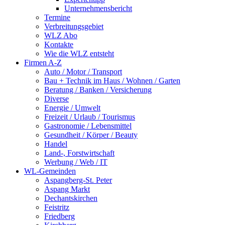
Unternehmensbericht
Termine
Verbreitungsgebiet
WLZ Abo
Kontakte
Wie die WLZ entsteht
Firmen A-Z
Auto / Motor / Transport
Bau + Technik im Haus / Wohnen / Garten
Beratung / Banken / Versicherung
Diverse
Energie / Umwelt
Freizeit / Urlaub / Tourismus
Gastronomie / Lebensmittel
Gesundheit / Körper / Beauty
Handel
Land-, Forstwirtschaft
Werbung / Web / IT
WL-Gemeinden
Aspangberg-St. Peter
Aspang Markt
Dechantskirchen
Feistritz
Friedberg