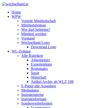
Home
WPW
Vorteile Mitgliedschaft
Mitgliedsbeitrag
Wer darf beitreten?
Mitglied werden
Vorstand
Wechselland Logo
Download Logo
WL-Zeitung
Alle Rubriken
Allgemeines
Expertentipps
Regionales
Sport
Wirtschaft
Artikel Archiv ab WLZ 108
E-Paper alle Ausgaben
Mediadaten
Inseratenpreise
Inseratenformate
Sonderwerbeformen
Expertentipp