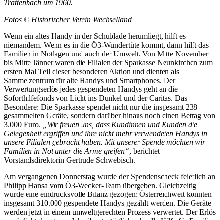
Trattenbach um 1960.
Fotos © Historischer Verein Wechselland
Wenn ein altes Handy in der Schublade herumliegt, hilft es
niemandem. Wenn es in die Ö3-Wundertüte kommt, dann hilft das
Familien in Notlagen und auch der Umwelt. Von Mitte November
bis Mitte Jänner waren die Filialen der Sparkasse Neunkirchen zum
ersten Mal Teil dieser besonderen Aktion und dienten als
Sammelzentrum für alte Handys und Smartphones. Der
Verwertungserlös jedes gespendeten Handys geht an die
Soforthilfefonds von Licht ins Dunkel und der Caritas. Das
Besondere: Die Sparkasse spendet nicht nur die insgesamt 238
gesammelten Geräte, sondern darüber hinaus noch einen Betrag von
3.000 Euro.
„Wir freuen uns, dass Kundinnen und Kunden die
Gelegenheit ergriffen und ihre nicht mehr verwendeten Handys in
unsere Filialen gebracht haben. Mit unserer Spende möchten wir
Familien in Not unter die Arme greifen“
, berichtet
Vorstandsdirektorin Gertrude Schwebisch.
Am vergangenen Donnerstag wurde der Spendenscheck feierlich an
Philipp Hansa vom Ö3-Wecker-Team übergeben. Gleichzeitig
wurde eine eindrucksvolle Bilanz gezogen: Österreichweit konnten
insgesamt 310.000 gespendete Handys gezählt werden. Die Geräte
werden jetzt in einem umweltgerechten Prozess verwertet. Der Erlös