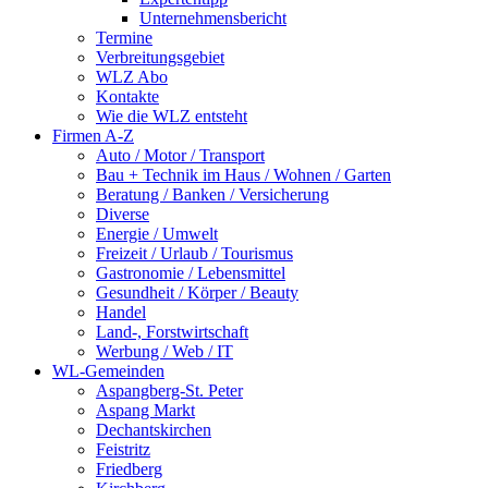
Unternehmensbericht
Termine
Verbreitungsgebiet
WLZ Abo
Kontakte
Wie die WLZ entsteht
Firmen A-Z
Auto / Motor / Transport
Bau + Technik im Haus / Wohnen / Garten
Beratung / Banken / Versicherung
Diverse
Energie / Umwelt
Freizeit / Urlaub / Tourismus
Gastronomie / Lebensmittel
Gesundheit / Körper / Beauty
Handel
Land-, Forstwirtschaft
Werbung / Web / IT
WL-Gemeinden
Aspangberg-St. Peter
Aspang Markt
Dechantskirchen
Feistritz
Friedberg