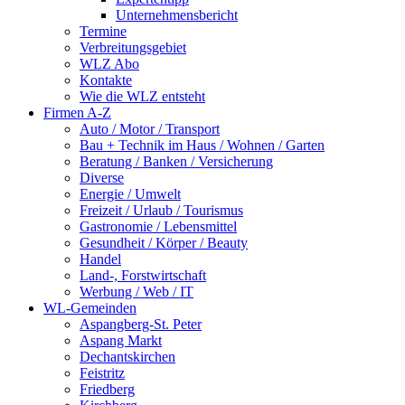
Unternehmensbericht
Termine
Verbreitungsgebiet
WLZ Abo
Kontakte
Wie die WLZ entsteht
Firmen A-Z
Auto / Motor / Transport
Bau + Technik im Haus / Wohnen / Garten
Beratung / Banken / Versicherung
Diverse
Energie / Umwelt
Freizeit / Urlaub / Tourismus
Gastronomie / Lebensmittel
Gesundheit / Körper / Beauty
Handel
Land-, Forstwirtschaft
Werbung / Web / IT
WL-Gemeinden
Aspangberg-St. Peter
Aspang Markt
Dechantskirchen
Feistritz
Friedberg