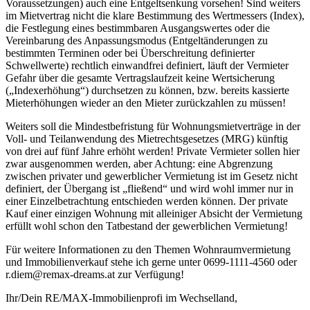
Voraussetzungen) auch eine Entgeltsenkung vorsehen! Sind weiters
im Mietvertrag nicht die klare Bestimmung des Wertmessers (Index),
die Festlegung eines bestimmbaren Ausgangswertes oder die
Vereinbarung des Anpassungsmodus (Entgeltänderungen zu
bestimmten Terminen oder bei Überschreitung definierter
Schwellwerte) rechtlich einwandfrei definiert, läuft der Vermieter
Gefahr über die gesamte Vertragslaufzeit keine Wertsicherung
(„Indexerhöhung“) durchsetzen zu können, bzw. bereits kassierte
Mieterhöhungen wieder an den Mieter zurückzahlen zu müssen!
Weiters soll die Mindestbefristung für Wohnungsmietverträge in der
Voll- und Teilanwendung des Mietrechtsgesetzes (MRG) künftig
von drei auf fünf Jahre erhöht werden! Private Vermieter sollen hier
zwar ausgenommen werden, aber Achtung: eine Abgrenzung
zwischen privater und gewerblicher Vermietung ist im Gesetz nicht
definiert, der Übergang ist „fließend“ und wird wohl immer nur in
einer Einzelbetrachtung entschieden werden können. Der private
Kauf einer einzigen Wohnung mit alleiniger Absicht der Vermietung
erfüllt wohl schon den Tatbestand der gewerblichen Vermietung!
Für weitere Informationen zu den Themen Wohnraumvermietung
und Immobilienverkauf stehe ich gerne unter 0699-1111-4560 oder
r.diem@remax-dreams.at zur Verfügung!
Ihr/Dein RE/MAX-Immobilienprofi im Wechselland,