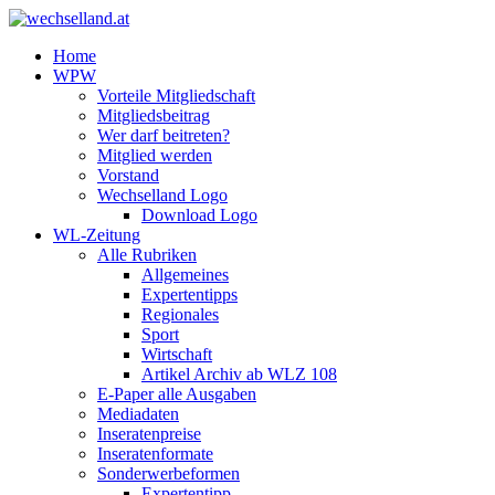
Home
WPW
Vorteile Mitgliedschaft
Mitgliedsbeitrag
Wer darf beitreten?
Mitglied werden
Vorstand
Wechselland Logo
Download Logo
WL-Zeitung
Alle Rubriken
Allgemeines
Expertentipps
Regionales
Sport
Wirtschaft
Artikel Archiv ab WLZ 108
E-Paper alle Ausgaben
Mediadaten
Inseratenpreise
Inseratenformate
Sonderwerbeformen
Expertentipp