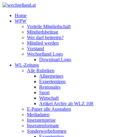
Home
WPW
Vorteile Mitgliedschaft
Mitgliedsbeitrag
Wer darf beitreten?
Mitglied werden
Vorstand
Wechselland Logo
Download Logo
WL-Zeitung
Alle Rubriken
Allgemeines
Expertentipps
Regionales
Sport
Wirtschaft
Artikel Archiv ab WLZ 108
E-Paper alle Ausgaben
Mediadaten
Inseratenpreise
Inseratenformate
Sonderwerbeformen
Expertentipp