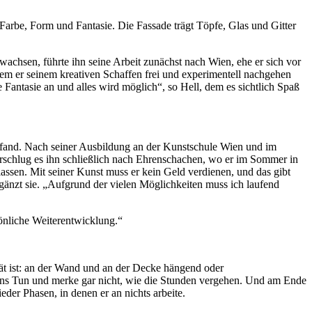
 Farbe, Form und Fantasie. Die Fassade trägt Töpfe, Glas und Gitter
achsen, führte ihn seine Arbeit zunächst nach Wien, ehe er sich vor
em er seinem kreativen Schaffen frei und experimentell nachgehen
Fantasie an und alles wird möglich“, so Hell, dem es sichtlich Spaß
t fand. Nach seiner Ausbildung an der Kunstschule Wien und im
verschlug es ihn schließlich nach Ehrenschachen, wo er im Sommer in
assen. Mit seiner Kunst muss er kein Geld verdienen, und das gibt
 ergänzt sie. „Aufgrund der vielen Möglichkeiten muss ich laufend
sönliche Weiterentwicklung.“
sät ist: an der Wand und an der Decke hängend oder
ch ins Tun und merke gar nicht, wie die Stunden vergehen. Und am Ende
eder Phasen, in denen er an nichts arbeite.