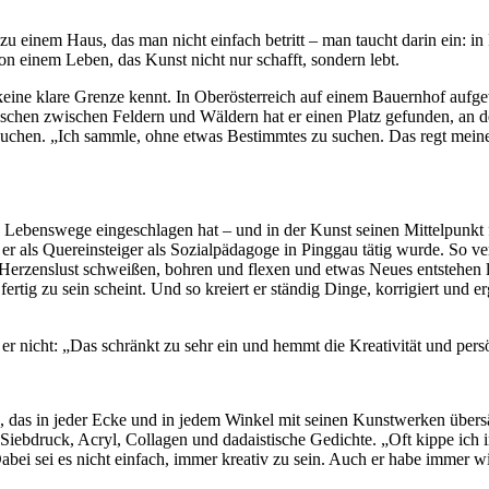
u einem Haus, das man nicht einfach betritt – man taucht darin ein: in
on einem Leben, das Kunst nicht nur schafft, sondern lebt.
eine klare Grenze kennt. In Oberösterreich auf einem Bauernhof aufgew
schen zwischen Feldern und Wäldern hat er einen Platz gefunden, an d
auchen. „Ich sammle, ohne etwas Bestimmtes zu suchen. Das regt meine 
le Lebenswege eingeschlagen hat – und in der Kunst seinen Mittelpunk
 er als Quereinsteiger als Sozialpädagoge in Pinggau tätig wurde. So 
 Herzenslust schweißen, bohren und flexen und etwas Neues entstehen l
fertig zu sein scheint. Und so kreiert er ständig Dinge, korrigiert und
er nicht: „Das schränkt zu sehr ein und hemmt die Kreativität und per
us, das in jeder Ecke und in jedem Winkel mit seinen Kunstwerken über
er Siebdruck, Acryl, Collagen und dadaistische Gedichte. „Oft kippe i
abei sei es nicht einfach, immer kreativ zu sein. Auch er habe immer wi