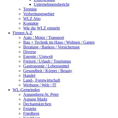
Unternehmensbericht
Termine
Verbreitungsgebiet
WLZ Abo
Kontakte
Wie die WLZ entsteht
Firmen A-Z
Auto / Motor / Transport
Bau + Technik im Haus / Wohnen / Garten
Beratung / Banken / Versicherung
Diverse
Energie / Umwelt
Freizeit / Urlaub / Tourismus
Gastronomie / Lebensmittel
Gesundheit / Körper / Beauty
Handel
Land-, Forstwirtschaft
Werbung / Web / IT
WL-Gemeinden
Aspangberg-St. Peter
Aspang Markt
Dechantskirchen
Feistritz
Friedberg