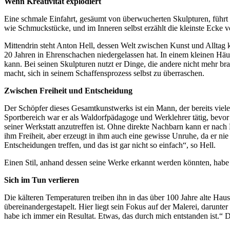
Wenn Kreativität explodiert
Eine schmale Einfahrt, gesäumt von überwucherten Skulpturen, führt z
wie Schmuckstücke, und im Inneren selbst erzählt die kleinste Ecke v
Mittendrin steht Anton Hell, dessen Welt zwischen Kunst und Alltag k
20 Jahren in Ehrenschachen niedergelassen hat. In einem kleinen Häu
kann. Bei seinen Skulpturen nutzt er Dinge, die andere nicht mehr br
macht, sich in seinem Schaffensprozess selbst zu überraschen.
Zwischen Freiheit
und Entscheidung
Der Schöpfer dieses Gesamtkunstwerks ist ein Mann, der bereits vie
Sportbereich war er als Waldorfpädagoge und Werklehrer tätig, bevor
seiner Werkstatt anzutreffen ist. Ohne direkte Nachbarn kann er nach
ihm Freiheit, aber erzeugt in ihm auch eine gewisse Unruhe, da er nie 
Entscheidungen treffen, und das ist gar nicht so einfach“, so Hell.
Einen Stil, anhand dessen seine Werke erkannt werden könnten, habe 
Sich im Tun verlieren
Die kälteren Temperaturen treiben ihn in das über 100 Jahre alte Ha
übereinandergestapelt. Hier liegt sein Fokus auf der Malerei, darunt
habe ich immer ein Resultat. Etwas, das durch mich entstanden ist.“ D