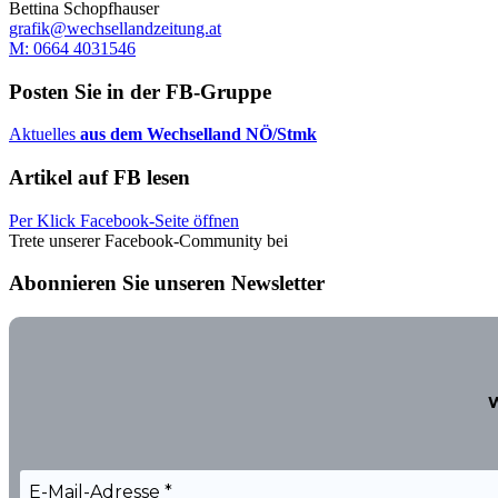
Bettina Schopfhauser
grafik@wechsellandzeitung.at
M: 0664 4031546
Posten Sie in der FB-Gruppe
Aktuelles
aus dem Wechselland NÖ/Stmk
Artikel auf FB lesen
Per Klick Facebook-Seite öffnen
Trete unserer Facebook-Community bei
Abonnieren Sie unseren Newsletter
W