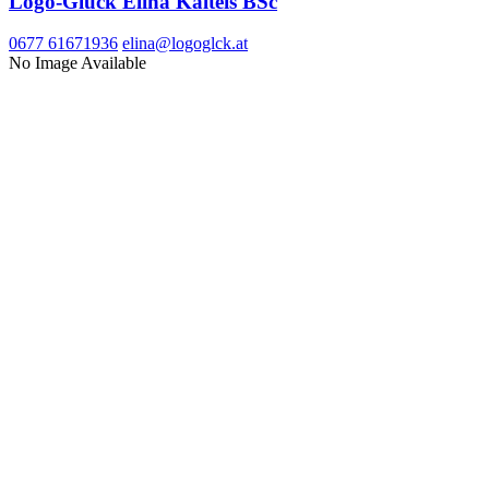
Logo-Glück Elina Kalteis BSc
0677 61671936
elina@logoglck.at
No Image Available