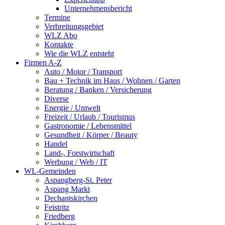
Unternehmensbericht
Termine
Verbreitungsgebiet
WLZ Abo
Kontakte
Wie die WLZ entsteht
Firmen A-Z
Auto / Motor / Transport
Bau + Technik im Haus / Wohnen / Garten
Beratung / Banken / Versicherung
Diverse
Energie / Umwelt
Freizeit / Urlaub / Tourismus
Gastronomie / Lebensmittel
Gesundheit / Körper / Beauty
Handel
Land-, Forstwirtschaft
Werbung / Web / IT
WL-Gemeinden
Aspangberg-St. Peter
Aspang Markt
Dechantskirchen
Feistritz
Friedberg