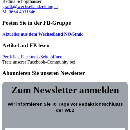
Bettina Schopfhauser
grafik@wechsellandzeitung.at
M: 0664 4031546
Posten Sie in der FB-Gruppe
Aktuelles
aus dem Wechselland NÖ/Stmk
Artikel auf FB lesen
Per Klick Facebook-Seite öffnen
Trete unserer Facebook-Community bei
Abonnieren Sie unseren Newsletter
Zum Newsletter anmelden
Wir informieren Sie
10 Tage
vor Redaktionsschlusss
der WLZ