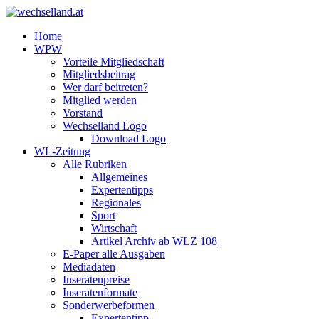
Home
WPW
Vorteile Mitgliedschaft
Mitgliedsbeitrag
Wer darf beitreten?
Mitglied werden
Vorstand
Wechselland Logo
Download Logo
WL-Zeitung
Alle Rubriken
Allgemeines
Expertentipps
Regionales
Sport
Wirtschaft
Artikel Archiv ab WLZ 108
E-Paper alle Ausgaben
Mediadaten
Inseratenpreise
Inseratenformate
Sonderwerbeformen
Expertentipp