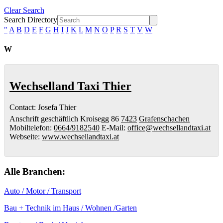
Clear Search
Search Directory
"
A
B
D
E
F
G
H
I
J
K
L
M
N
O
P
R
S
T
V
W
W
Wechselland Taxi Thier
Contact
:
Josefa
Thier
Anschrift geschäftlich
Kroisegg 86
7423
Grafenschachen
Mobiltelefon
:
0664/9182540
E-Mail
:
office@wechsellandtaxi.at
Webseite
:
www.wechsellandtaxi.at
Alle Branchen:
Auto / Motor / Transport
Bau + Technik im Haus / Wohnen /Garten