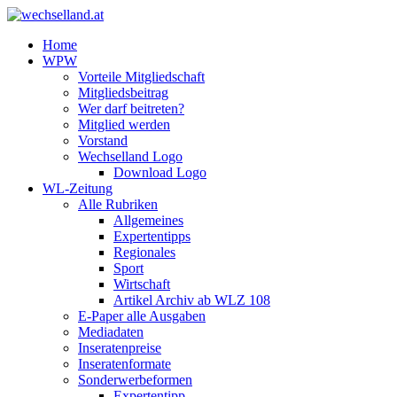
Home
WPW
Vorteile Mitgliedschaft
Mitgliedsbeitrag
Wer darf beitreten?
Mitglied werden
Vorstand
Wechselland Logo
Download Logo
WL-Zeitung
Alle Rubriken
Allgemeines
Expertentipps
Regionales
Sport
Wirtschaft
Artikel Archiv ab WLZ 108
E-Paper alle Ausgaben
Mediadaten
Inseratenpreise
Inseratenformate
Sonderwerbeformen
Expertentipp