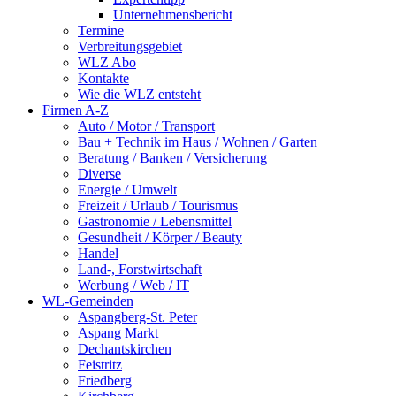
Unternehmensbericht
Termine
Verbreitungsgebiet
WLZ Abo
Kontakte
Wie die WLZ entsteht
Firmen A-Z
Auto / Motor / Transport
Bau + Technik im Haus / Wohnen / Garten
Beratung / Banken / Versicherung
Diverse
Energie / Umwelt
Freizeit / Urlaub / Tourismus
Gastronomie / Lebensmittel
Gesundheit / Körper / Beauty
Handel
Land-, Forstwirtschaft
Werbung / Web / IT
WL-Gemeinden
Aspangberg-St. Peter
Aspang Markt
Dechantskirchen
Feistritz
Friedberg