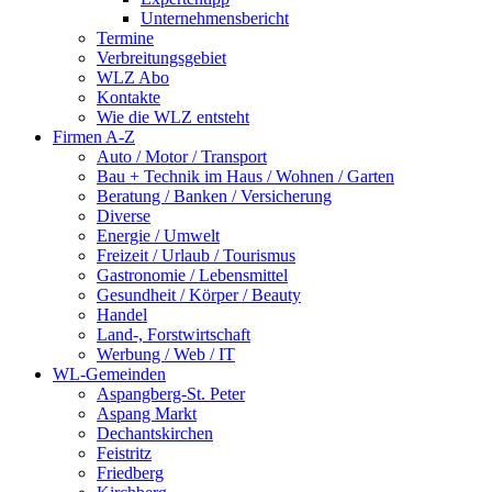
Unternehmensbericht
Termine
Verbreitungsgebiet
WLZ Abo
Kontakte
Wie die WLZ entsteht
Firmen A-Z
Auto / Motor / Transport
Bau + Technik im Haus / Wohnen / Garten
Beratung / Banken / Versicherung
Diverse
Energie / Umwelt
Freizeit / Urlaub / Tourismus
Gastronomie / Lebensmittel
Gesundheit / Körper / Beauty
Handel
Land-, Forstwirtschaft
Werbung / Web / IT
WL-Gemeinden
Aspangberg-St. Peter
Aspang Markt
Dechantskirchen
Feistritz
Friedberg