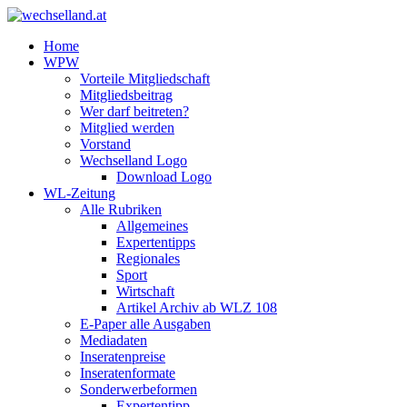
Home
WPW
Vorteile Mitgliedschaft
Mitgliedsbeitrag
Wer darf beitreten?
Mitglied werden
Vorstand
Wechselland Logo
Download Logo
WL-Zeitung
Alle Rubriken
Allgemeines
Expertentipps
Regionales
Sport
Wirtschaft
Artikel Archiv ab WLZ 108
E-Paper alle Ausgaben
Mediadaten
Inseratenpreise
Inseratenformate
Sonderwerbeformen
Expertentipp