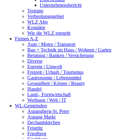
Unternehmensbericht
Termine
Verbreitungsgebiet
WLZ Abo
Kontakte
Wie die WLZ entsteht
Firmen A-Z
Auto / Motor / Transport
Bau + Technik im Haus / Wohnen / Garten
Beratung / Banken / Versicherung
Diverse
Energie / Umwelt
Freizeit / Urlaub / Tourismus
Gastronomie / Lebensmittel
Gesundheit / Körper / Beauty
Handel
Land-, Forstwirtschaft
Werbung / Web / IT
WL-Gemeinden
Aspangberg-St. Peter
Aspang Markt
Dechantskirchen
Feistritz
Friedberg