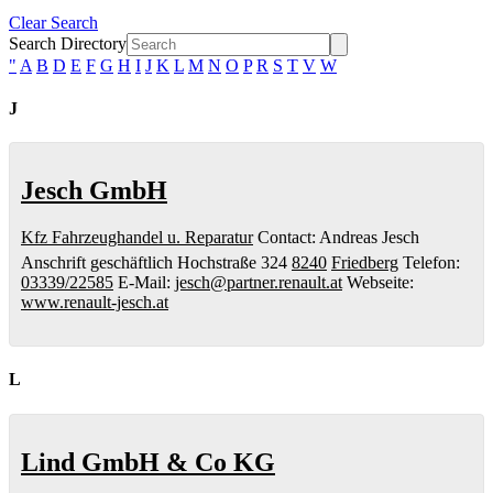
Clear Search
Search Directory
"
A
B
D
E
F
G
H
I
J
K
L
M
N
O
P
R
S
T
V
W
J
Jesch GmbH
Kfz Fahrzeughandel u. Reparatur
Contact
:
Andreas
Jesch
Anschrift geschäftlich
Hochstraße 324
8240
Friedberg
Telefon
:
03339/22585
E-Mail
:
jesch@partner.renault.at
Webseite
:
www.renault-jesch.at
L
Lind GmbH & Co KG