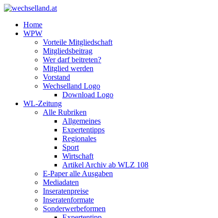
Home
WPW
Vorteile Mitgliedschaft
Mitgliedsbeitrag
Wer darf beitreten?
Mitglied werden
Vorstand
Wechselland Logo
Download Logo
WL-Zeitung
Alle Rubriken
Allgemeines
Expertentipps
Regionales
Sport
Wirtschaft
Artikel Archiv ab WLZ 108
E-Paper alle Ausgaben
Mediadaten
Inseratenpreise
Inseratenformate
Sonderwerbeformen
Expertentipp