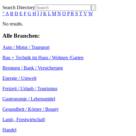
Search Directory
"
A
B
D
E
F
G
H
I
J
K
L
M
N
O
P
R
S
T
V
W
No results.
Alle Branchen:
Auto / Motor / Transport
Bau + Technik im Haus / Wohnen /Garten
Beratung / Bank / Versicherung
Energie / Umwelt
Freizeit / Urlaub / Tourismus
Gastronomie / Lebensmittel
Gesundheit / Körper / Beauty
Land-, Forstwirtschaft
Handel