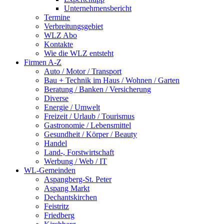
Unternehmensbericht
Termine
Verbreitungsgebiet
WLZ Abo
Kontakte
Wie die WLZ entsteht
Firmen A-Z
Auto / Motor / Transport
Bau + Technik im Haus / Wohnen / Garten
Beratung / Banken / Versicherung
Diverse
Energie / Umwelt
Freizeit / Urlaub / Tourismus
Gastronomie / Lebensmittel
Gesundheit / Körper / Beauty
Handel
Land-, Forstwirtschaft
Werbung / Web / IT
WL-Gemeinden
Aspangberg-St. Peter
Aspang Markt
Dechantskirchen
Feistritz
Friedberg