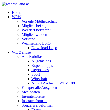
Home
WPW
Vorteile Mitgliedschaft
Mitgliedsbeitrag
Wer darf beitreten?
Mitglied werden
Vorstand
Wechselland Logo
Download Logo
WL-Zeitung
Alle Rubriken
Allgemeines
Expertentipps
Regionales
Sport
Wirtschaft
Artikel Archiv ab WLZ 108
E-Paper alle Ausgaben
Mediadaten
Inseratenpreise
Inseratenformate
Sonderwerbeformen
Expertentipp