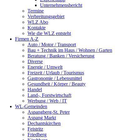
Unternehmensbericht
Termine
Verbreitungsgebiet
WLZ Abo
Kontakte
Wie die WLZ entsteht
Firmen A-Z
Auto / Motor / Transport
Bau + Technik im Haus / Wohnen / Garten
Beratung / Banken / Versicherung
Diverse
Energie / Umwelt
Freizeit / Urlaub / Tourismus
Gastronomie / Lebensmittel
Gesundheit / Körper / Beauty
Handel
Land-, Forstwirtschaft
Werbung / Web / IT
WL-Gemeinden
Aspangberg-St. Peter
Aspang Markt
Dechantskirchen
Feistritz
Friedberg