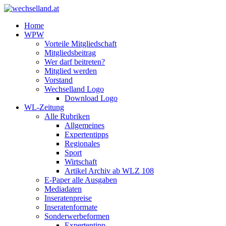
Home
WPW
Vorteile Mitgliedschaft
Mitgliedsbeitrag
Wer darf beitreten?
Mitglied werden
Vorstand
Wechselland Logo
Download Logo
WL-Zeitung
Alle Rubriken
Allgemeines
Expertentipps
Regionales
Sport
Wirtschaft
Artikel Archiv ab WLZ 108
E-Paper alle Ausgaben
Mediadaten
Inseratenpreise
Inseratenformate
Sonderwerbeformen
Expertentipp