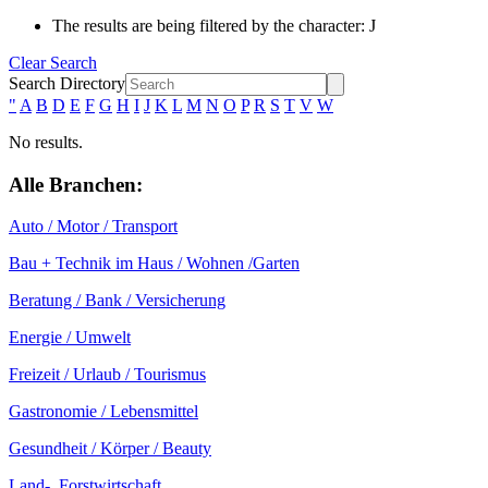
The results are being filtered by the character: J
Clear Search
Search Directory
"
A
B
D
E
F
G
H
I
J
K
L
M
N
O
P
R
S
T
V
W
No results.
Alle Branchen:
Auto / Motor / Transport
Bau + Technik im Haus / Wohnen /Garten
Beratung / Bank / Versicherung
Energie / Umwelt
Freizeit / Urlaub / Tourismus
Gastronomie / Lebensmittel
Gesundheit / Körper / Beauty
Land-, Forstwirtschaft