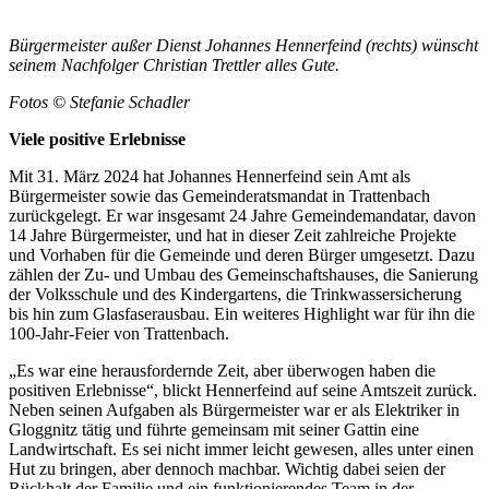
Bürgermeister außer Dienst Johannes Hennerfeind (rechts) wünscht
seinem Nachfolger Christian Trettler alles Gute.
Fotos © Stefanie Schadler
Viele positive Erlebnisse
Mit 31. März 2024 hat Johannes Hennerfeind sein Amt als
Bürgermeister sowie das Gemeinderatsmandat in Trattenbach
zurückgelegt. Er war insgesamt 24 Jahre Gemeindemandatar, davon
14 Jahre Bürgermeister, und hat in dieser Zeit zahlreiche Projekte
und Vorhaben für die Gemeinde und deren Bürger umgesetzt. Dazu
zählen der Zu- und Umbau des Gemeinschaftshauses, die Sanierung
der Volksschule und des Kindergartens, die Trinkwassersicherung
bis hin zum Glasfaserausbau. Ein weiteres Highlight war für ihn die
100-Jahr-Feier von Trattenbach.
„Es war eine herausfordernde Zeit, aber überwogen haben die
positiven Erlebnisse“, blickt Hennerfeind auf seine Amtszeit zurück.
Neben seinen Aufgaben als Bürgermeister war er als Elektriker in
Gloggnitz tätig und führte gemeinsam mit seiner Gattin eine
Landwirtschaft. Es sei nicht immer leicht gewesen, alles unter einen
Hut zu bringen, aber dennoch machbar. Wichtig dabei seien der
Rückhalt der Familie und ein funktionierendes Team in der