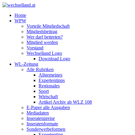
Home
WPW
Vorteile Mitgliedschaft
Mitgliedsbeitrag
Wer darf beitreten?
Mitglied werden
Vorstand
Wechselland Logo
Download Logo
WL-Zeitung
Alle Rubriken
Allgemeines
Expertentipps
Regionales
Sport
Wirtschaft
Artikel Archiv ab WLZ 108
E-Paper alle Ausgaben
Mediadaten
Inseratenpreise
Inseratenformate
Sonderwerbeformen
Expertentipp