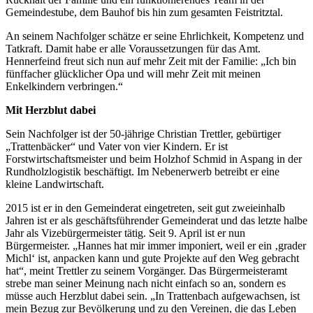
Gemeindestube, dem Bauhof bis hin zum gesamten Feistritztal.
An seinem Nachfolger schätze er seine Ehrlichkeit, Kompetenz und
Tatkraft. Damit habe er alle Voraussetzungen für das Amt.
Hennerfeind freut sich nun auf mehr Zeit mit der Familie: „Ich bin
fünffacher glücklicher Opa und will mehr Zeit mit meinen
Enkelkindern verbringen.“
Mit Herzblut dabei
Sein Nachfolger ist der 50-jährige Christian Trettler, gebürtiger
„Trattenbäcker“ und Vater von vier Kindern. Er ist
Forstwirtschaftsmeister und beim Holzhof Schmid in Aspang in der
Rundholzlogistik beschäftigt. Im Nebenerwerb betreibt er eine
kleine Landwirtschaft.
2015 ist er in den Gemeinderat eingetreten, seit gut zweieinhalb
Jahren ist er als geschäftsführender Gemeinderat und das letzte halbe
Jahr als Vizebürgermeister tätig. Seit 9. April ist er nun
Bürgermeister. „Hannes hat mir immer imponiert, weil er ein ‚grader
Michl‘ ist, anpacken kann und gute Projekte auf den Weg gebracht
hat“, meint Trettler zu seinem Vorgänger. Das Bürgermeisteramt
strebe man seiner Meinung nach nicht einfach so an, sondern es
müsse auch Herzblut dabei sein. „In Trattenbach aufgewachsen, ist
mein Bezug zur Bevölkerung und zu den Vereinen, die das Leben