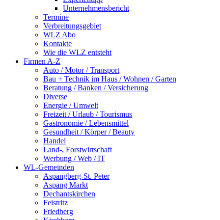
Unternehmensbericht
Termine
Verbreitungsgebiet
WLZ Abo
Kontakte
Wie die WLZ entsteht
Firmen A-Z
Auto / Motor / Transport
Bau + Technik im Haus / Wohnen / Garten
Beratung / Banken / Versicherung
Diverse
Energie / Umwelt
Freizeit / Urlaub / Tourismus
Gastronomie / Lebensmittel
Gesundheit / Körper / Beauty
Handel
Land-, Forstwirtschaft
Werbung / Web / IT
WL-Gemeinden
Aspangberg-St. Peter
Aspang Markt
Dechantskirchen
Feistritz
Friedberg