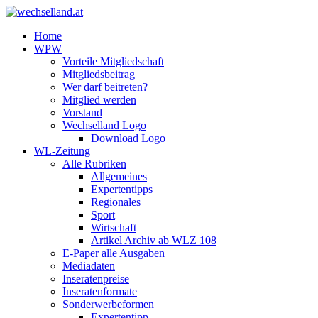
Home
WPW
Vorteile Mitgliedschaft
Mitgliedsbeitrag
Wer darf beitreten?
Mitglied werden
Vorstand
Wechselland Logo
Download Logo
WL-Zeitung
Alle Rubriken
Allgemeines
Expertentipps
Regionales
Sport
Wirtschaft
Artikel Archiv ab WLZ 108
E-Paper alle Ausgaben
Mediadaten
Inseratenpreise
Inseratenformate
Sonderwerbeformen
Expertentipp