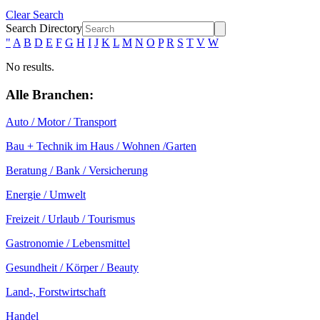
Clear Search
Search Directory
"
A
B
D
E
F
G
H
I
J
K
L
M
N
O
P
R
S
T
V
W
No results.
Alle Branchen:
Auto / Motor / Transport
Bau + Technik im Haus / Wohnen /Garten
Beratung / Bank / Versicherung
Energie / Umwelt
Freizeit / Urlaub / Tourismus
Gastronomie / Lebensmittel
Gesundheit / Körper / Beauty
Land-, Forstwirtschaft
Handel