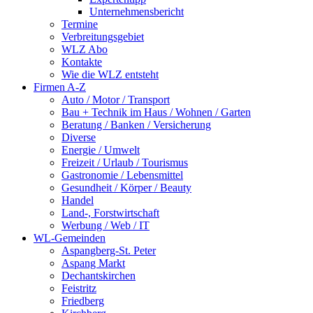
Unternehmensbericht
Termine
Verbreitungsgebiet
WLZ Abo
Kontakte
Wie die WLZ entsteht
Firmen A-Z
Auto / Motor / Transport
Bau + Technik im Haus / Wohnen / Garten
Beratung / Banken / Versicherung
Diverse
Energie / Umwelt
Freizeit / Urlaub / Tourismus
Gastronomie / Lebensmittel
Gesundheit / Körper / Beauty
Handel
Land-, Forstwirtschaft
Werbung / Web / IT
WL-Gemeinden
Aspangberg-St. Peter
Aspang Markt
Dechantskirchen
Feistritz
Friedberg