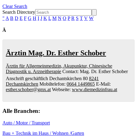
Clear Search
Search Directory
"
A
B
D
E
F
G
H
I
J
K
L
M
N
O
P
R
S
T
V
W
Ä
Ärztin Mag. Dr. Esther Schober
Ärztin für Allgemeinmedizin, Akupunktur, Chinesische
Diagnostik u. Arzneitherapie
Contact
:
Mag. Dr. Esther
Schober
Anschrift geschäftlich
Dechantskirchen 80
8241
Dechantskirchen
Mobiltelefon
:
0664 1449865
E-Mail
:
esther.schober@gmx.at
Webseite
:
www.diemedizinfrau.at
Alle Branchen:
Auto / Motor / Transport
Bau + Technik im Haus / Wohnen /Garten