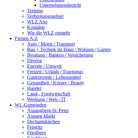
Unternehmensbericht
Termine
Verbreitungsgebiet
WLZ Abo
Kontakte
Wie die WLZ entsteht
Firmen A-Z
Auto / Motor / Transport
Bau + Technik im Haus / Wohnen / Garten
Beratung / Banken / Versicherung
Diverse
Energie / Umwelt
Freizeit / Urlaub / Tourismus
Gastronomie / Lebensmittel
Gesundheit / Körper / Beauty
Handel
Land-, Forstwirtschaft
Werbung / Web / IT
WL-Gemeinden
Aspangberg-St. Peter
Aspang Markt
Dechantskirchen
Feistritz
Friedberg