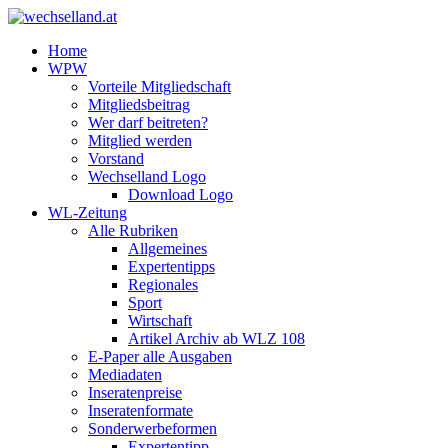
Home
WPW
Vorteile Mitgliedschaft
Mitgliedsbeitrag
Wer darf beitreten?
Mitglied werden
Vorstand
Wechselland Logo
Download Logo
WL-Zeitung
Alle Rubriken
Allgemeines
Expertentipps
Regionales
Sport
Wirtschaft
Artikel Archiv ab WLZ 108
E-Paper alle Ausgaben
Mediadaten
Inseratenpreise
Inseratenformate
Sonderwerbeformen
Expertentipp