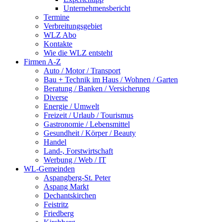
Unternehmensbericht
Termine
Verbreitungsgebiet
WLZ Abo
Kontakte
Wie die WLZ entsteht
Firmen A-Z
Auto / Motor / Transport
Bau + Technik im Haus / Wohnen / Garten
Beratung / Banken / Versicherung
Diverse
Energie / Umwelt
Freizeit / Urlaub / Tourismus
Gastronomie / Lebensmittel
Gesundheit / Körper / Beauty
Handel
Land-, Forstwirtschaft
Werbung / Web / IT
WL-Gemeinden
Aspangberg-St. Peter
Aspang Markt
Dechantskirchen
Feistritz
Friedberg