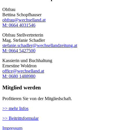
Obfrau
Bettina Schopfhauser
obfrau@wechselland.at
M: 0664 4031546
Obfrau Stellvertreterin
Mag. Stefanie Schadler
stefanie.schadler@wechsellandzeitung.at
M: ‭0664 5427500‬
Kassierin und Buchhaltung
Ernestine Woldron
office@wechselland.at
M: ‭0680 1488980‬
Mitglied werden
Profitieren Sie von der Mitgliedschaft.
>> mehr Infos
>> Beitrittsformular
Impressum