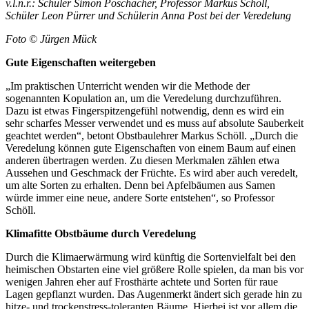
v.l.n.r.: Schüler Simon Poschacher, Professor Markus Schöll,
Schüler Leon Pürrer und Schülerin Anna Post bei der Veredelung
Foto © Jürgen Mück
Gute Eigenschaften
weitergeben
„Im praktischen Unterricht wenden wir die Methode der
sogenannten Kopulation an, um die Veredelung durchzuführen.
Dazu ist etwas Fingerspitzengefühl notwendig, denn es wird ein
sehr scharfes Messer verwendet und es muss auf absolute Sauberkeit
geachtet werden“, betont Obstbaulehrer Markus Schöll. „Durch die
Veredelung können gute Eigenschaften von einem Baum auf einen
anderen übertragen werden. Zu diesen Merkmalen zählen etwa
Aussehen und Geschmack der Früchte. Es wird aber auch veredelt,
um alte Sorten zu erhalten. Denn bei Apfelbäumen aus Samen
würde immer eine neue, andere Sorte entstehen“, so Professor
Schöll.
Klimafitte Obstbäume
durch Veredelung
Durch die Klimaerwärmung wird künftig die Sortenvielfalt bei den
heimischen Obstarten eine viel größere Rolle spielen, da man bis vor
wenigen Jahren eher auf Frosthärte achtete und Sorten für raue
Lagen gepflanzt wurden. Das Augenmerkt ändert sich gerade hin zu
hitze- und trockenstress-toleranten Bäume. Hierbei ist vor allem die