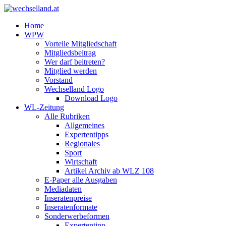
Home
WPW
Vorteile Mitgliedschaft
Mitgliedsbeitrag
Wer darf beitreten?
Mitglied werden
Vorstand
Wechselland Logo
Download Logo
WL-Zeitung
Alle Rubriken
Allgemeines
Expertentipps
Regionales
Sport
Wirtschaft
Artikel Archiv ab WLZ 108
E-Paper alle Ausgaben
Mediadaten
Inseratenpreise
Inseratenformate
Sonderwerbeformen
Expertentipp