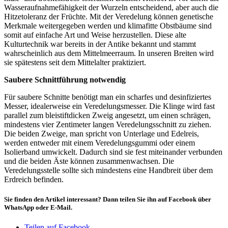
Wasseraufnahmefähigkeit der Wurzeln entscheidend, aber auch die
Hitzetoleranz der Früchte. Mit der Veredelung können genetische
Merkmale weitergegeben werden und klimafitte Obstbäume sind
somit auf einfache Art und Weise herzustellen. Diese alte
Kulturtechnik war bereits in der Antike bekannt und stammt
wahrscheinlich aus dem Mittelmeerraum. In unseren Breiten wird
sie spätestens seit dem Mittelalter praktiziert.
Saubere Schnittführung notwendig
Für saubere Schnitte benötigt man ein scharfes und desinfiziertes
Messer, idealerweise ein Veredelungsmesser. Die Klinge wird fast
parallel zum bleistiftdicken Zweig angesetzt, um einen schrägen,
mindestens vier Zentimeter langen Veredelungsschnitt zu ziehen.
Die beiden Zweige, man spricht von Unterlage und Edelreis,
werden entweder mit einem Veredelungsgummi oder einem
Isolierband umwickelt. Dadurch sind sie fest miteinander verbunden
und die beiden Äste können zusammenwachsen. Die
Veredelungsstelle sollte sich mindestens eine Handbreit über dem
Erdreich befinden.
Sie finden den Artikel interessant? Dann teilen Sie ihn auf Facebook über
WhatsApp oder E-Mail.
Teilen auf Facebook