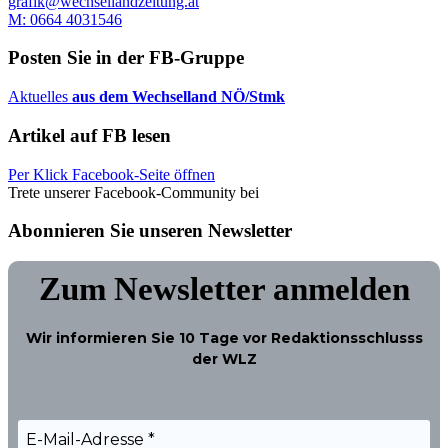
grafik@wechsellandzeitung.at
M: 0664 4031546
Posten Sie in der FB-Gruppe
Aktuelles
aus dem Wechselland NÖ/Stmk
Artikel auf FB lesen
Per Klick Facebook-Seite öffnen
Trete unserer Facebook-Community bei
Abonnieren Sie unseren Newsletter
Zum Newsletter anmelden
Wir informieren Sie
10 Tage
vor Redaktionsschlusss
der WLZ