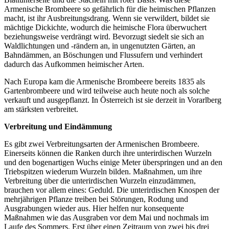
Armenische Brombeere so gefährlich für die heimischen Pflanzen
macht, ist ihr Ausbreitungsdrang. Wenn sie verwildert, bildet sie
mächtige Dickichte, wodurch die heimische Flora überwuchert
beziehungsweise verdrängt wird. Bevorzugt siedelt sie sich an
Waldlichtungen und -rändern an, in ungenutzten Gärten, an
Bahndämmen, an Böschungen und Flussufern und verhindert
dadurch das Aufkommen heimischer Arten.
Nach Europa kam die Armenische Brombeere bereits 1835 als
Gartenbrombeere und wird teilweise auch heute noch als solche
verkauft und ausgepflanzt. In Österreich ist sie derzeit in Vorarlberg
am stärksten verbreitet.
Verbreitung und
Eindämmung
Es gibt zwei Verbreitungsarten der Armenischen Brombeere.
Einerseits können die Ranken durch ihre unterirdischen Wurzeln
und den bogenartigen Wuchs einige Meter überspringen und an den
Triebspitzen wiederum Wurzeln bilden. Maßnahmen, um ihre
Verbreitung über die unterirdischen Wurzeln einzudämmen,
brauchen vor allem eines: Geduld. Die unterirdischen Knospen der
mehrjährigen Pflanze treiben bei Störungen, Rodung und
Ausgrabungen wieder aus. Hier helfen nur konsequente
Maßnahmen wie das Ausgraben vor dem Mai und nochmals im
Laufe des Sommers. Erst über einen Zeitraum von zwei bis drei