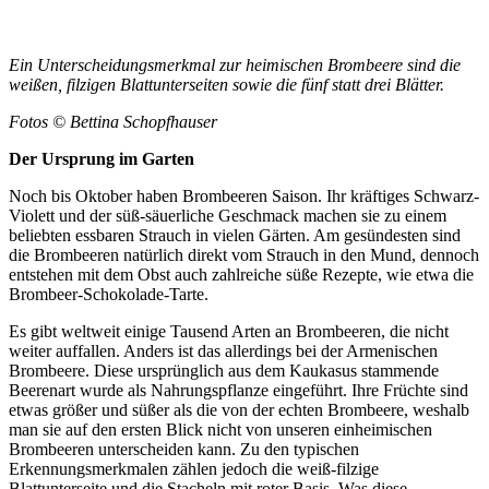
Ein Unterscheidungsmerkmal zur heimischen Brombeere sind die
weißen, filzigen Blattunterseiten sowie die fünf statt drei Blätter.
Fotos © Bettina Schopfhauser
Der Ursprung im Garten
Noch bis Oktober haben Brombeeren Saison. Ihr kräftiges Schwarz-
Violett und der süß-säuerliche Geschmack machen sie zu einem
beliebten essbaren Strauch in vielen Gärten. Am gesündesten sind
die Brombeeren natürlich direkt vom Strauch in den Mund, dennoch
entstehen mit dem Obst auch zahlreiche süße Rezepte, wie etwa die
Brombeer-Schokolade-Tarte.
Es gibt weltweit einige Tausend Arten an Brombeeren, die nicht
weiter auffallen. Anders ist das allerdings bei der Armenischen
Brombeere. Diese ursprünglich aus dem Kaukasus stammende
Beerenart wurde als Nahrungspflanze eingeführt. Ihre Früchte sind
etwas größer und süßer als die von der echten Brombeere, weshalb
man sie auf den ersten Blick nicht von unseren einheimischen
Brombeeren unterscheiden kann. Zu den typischen
Erkennungsmerkmalen zählen jedoch die weiß-filzige
Blattunterseite und die Stacheln mit roter Basis. Was diese