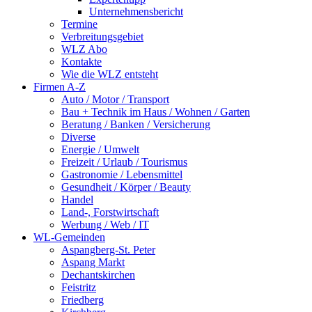
Unternehmensbericht
Termine
Verbreitungsgebiet
WLZ Abo
Kontakte
Wie die WLZ entsteht
Firmen A-Z
Auto / Motor / Transport
Bau + Technik im Haus / Wohnen / Garten
Beratung / Banken / Versicherung
Diverse
Energie / Umwelt
Freizeit / Urlaub / Tourismus
Gastronomie / Lebensmittel
Gesundheit / Körper / Beauty
Handel
Land-, Forstwirtschaft
Werbung / Web / IT
WL-Gemeinden
Aspangberg-St. Peter
Aspang Markt
Dechantskirchen
Feistritz
Friedberg