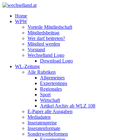
Home
WPW
Vorteile Mitgliedschaft
Mitgliedsbeitrag
Wer darf beitreten?
Mitglied werden
Vorstand
Wechselland Logo
Download Logo
WL-Zeitung
Alle Rubriken
Allgemeines
Expertentipps
Regionales
Sport
Wirtschaft
Artikel Archiv ab WLZ 108
E-Paper alle Ausgaben
Mediadaten
Inseratenpreise
Inseratenformate
Sonderwerbeformen
Expertentipp