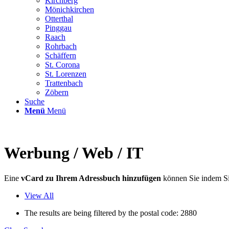
Kirchberg
Mönichkirchen
Otterthal
Pinggau
Raach
Rohrbach
Schäffern
St. Corona
St. Lorenzen
Trattenbach
Zöbern
Suche
Menü
Menü
Werbung / Web / IT
Eine
vCard zu Ihrem Adressbuch hinzufügen
können Sie indem Si
View All
The results are being filtered by the postal code: 2880