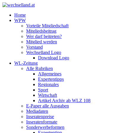
Home
WPW
Vorteile Mitgliedschaft
Mitgliedsbeitrag
Wer darf beitreten?
Mitglied werden
Vorstand
Wechselland Logo
Download Logo
WL-Zeitung
Alle Rubriken
Allgemeines
Expertentipps
Regionales
Sport
Wirtschaft
Artikel Archiv ab WLZ 108
E-Paper alle Ausgaben
Mediadaten
Inseratenpreise
Inseratenformate
Sonderwerbeformen
Expertentipp