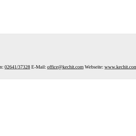
on
:
02641/37328
E-Mail
:
office@kechit.com
Webseite
:
www.kechit.co