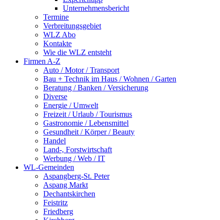
Unternehmensbericht
Termine
Verbreitungsgebiet
WLZ Abo
Kontakte
Wie die WLZ entsteht
Firmen A-Z
Auto / Motor / Transport
Bau + Technik im Haus / Wohnen / Garten
Beratung / Banken / Versicherung
Diverse
Energie / Umwelt
Freizeit / Urlaub / Tourismus
Gastronomie / Lebensmittel
Gesundheit / Körper / Beauty
Handel
Land-, Forstwirtschaft
Werbung / Web / IT
WL-Gemeinden
Aspangberg-St. Peter
Aspang Markt
Dechantskirchen
Feistritz
Friedberg