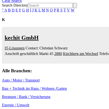
Clear Search
Search Directory
"
A
B
D
E
F
G
H
I
J
K
L
M
N
O
P
R
S
T
V
W
K
kechit GmbH
IT-Lösungen
Contact
:
Christian
Schwarz
Anschrift geschäftlich
Markt 45
2880
Kirchberg am Wechsel
Telef
Alle Branchen:
Auto / Motor / Transport
Bau + Technik im Haus / Wohnen /Garten
Beratung / Bank / Versicherung
Energie / Umwelt