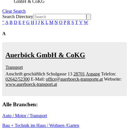
GmbH & CoKG
Clear Search
Search Directory
"
A
B
D
E
F
G
H
I
J
K
L
M
N
O
P
R
S
T
V
W
A
Auerböck GmbH & CoKG
Transport
Anschrift geschäftlich
Schulgasse 13
28701
Aspang
Telefon
:
02642/52300
E-Mail
:
office@auerboeck-transporte.at
Webseite
:
www.auerboeck-transport.at
Alle Branchen:
Auto / Motor / Transport
Bau + Technik im Haus / Wohnen /Garten