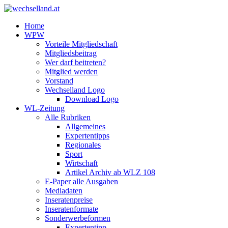
Home
WPW
Vorteile Mitgliedschaft
Mitgliedsbeitrag
Wer darf beitreten?
Mitglied werden
Vorstand
Wechselland Logo
Download Logo
WL-Zeitung
Alle Rubriken
Allgemeines
Expertentipps
Regionales
Sport
Wirtschaft
Artikel Archiv ab WLZ 108
E-Paper alle Ausgaben
Mediadaten
Inseratenpreise
Inseratenformate
Sonderwerbeformen
Expertentipp