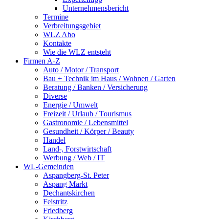
Unternehmensbericht
Termine
Verbreitungsgebiet
WLZ Abo
Kontakte
Wie die WLZ entsteht
Firmen A-Z
Auto / Motor / Transport
Bau + Technik im Haus / Wohnen / Garten
Beratung / Banken / Versicherung
Diverse
Energie / Umwelt
Freizeit / Urlaub / Tourismus
Gastronomie / Lebensmittel
Gesundheit / Körper / Beauty
Handel
Land-, Forstwirtschaft
Werbung / Web / IT
WL-Gemeinden
Aspangberg-St. Peter
Aspang Markt
Dechantskirchen
Feistritz
Friedberg