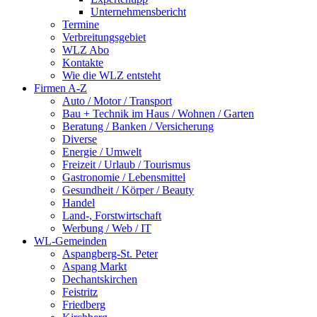
Unternehmensbericht
Termine
Verbreitungsgebiet
WLZ Abo
Kontakte
Wie die WLZ entsteht
Firmen A-Z
Auto / Motor / Transport
Bau + Technik im Haus / Wohnen / Garten
Beratung / Banken / Versicherung
Diverse
Energie / Umwelt
Freizeit / Urlaub / Tourismus
Gastronomie / Lebensmittel
Gesundheit / Körper / Beauty
Handel
Land-, Forstwirtschaft
Werbung / Web / IT
WL-Gemeinden
Aspangberg-St. Peter
Aspang Markt
Dechantskirchen
Feistritz
Friedberg