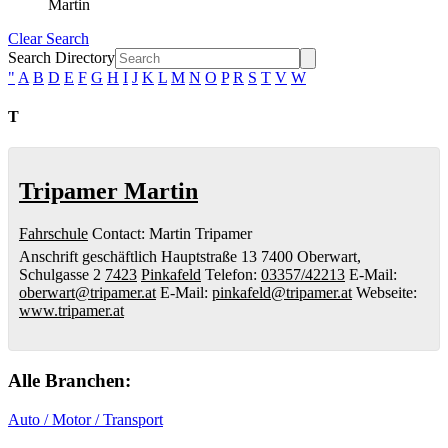
Martin
Clear Search
Search Directory
"
A
B
D
E
F
G
H
I
J
K
L
M
N
O
P
R
S
T
V
W
T
Tripamer Martin
Fahrschule
Contact
:
Martin
Tripamer
Anschrift geschäftlich
Hauptstraße 13
7400 Oberwart,
Schulgasse 2
7423
Pinkafeld
Telefon
:
03357/42213
E-Mail
:
oberwart@tripamer.at
E-Mail
:
pinkafeld@tripamer.at
Webseite
:
www.tripamer.at
Alle Branchen:
Auto / Motor / Transport