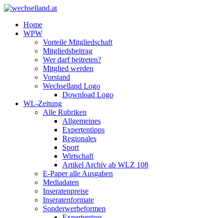
Home
WPW
Vorteile Mitgliedschaft
Mitgliedsbeitrag
Wer darf beitreten?
Mitglied werden
Vorstand
Wechselland Logo
Download Logo
WL-Zeitung
Alle Rubriken
Allgemeines
Expertentipps
Regionales
Sport
Wirtschaft
Artikel Archiv ab WLZ 108
E-Paper alle Ausgaben
Mediadaten
Inseratenpreise
Inseratenformate
Sonderwerbeformen
Expertentipp