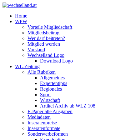
Home
WPW
Vorteile Mitgliedschaft
Mitgliedsbeitrag
Wer darf beitreten?
Mitglied werden
Vorstand
Wechselland Logo
Download Logo
WL-Zeitung
Alle Rubriken
Allgemeines
Expertentipps
Regionales
Sport
Wirtschaft
Artikel Archiv ab WLZ 108
E-Paper alle Ausgaben
Mediadaten
Inseratenpreise
Inseratenformate
Sonderwerbeformen
Expertentipp