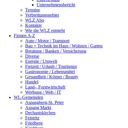
Unternehmensbericht
Termine
Verbreitungsgebiet
WLZ Abo
Kontakte
Wie die WLZ entsteht
Firmen A-Z
Auto / Motor / Transport
Bau + Technik im Haus / Wohnen / Garten
Beratung / Banken / Versicherung
Diverse
Energie / Umwelt
Freizeit / Urlaub / Tourismus
Gastronomie / Lebensmittel
Gesundheit / Körper / Beauty
Handel
Land-, Forstwirtschaft
Werbung / Web / IT
WL-Gemeinden
Aspangberg-St. Peter
Aspang Markt
Dechantskirchen
Feistritz
Friedberg