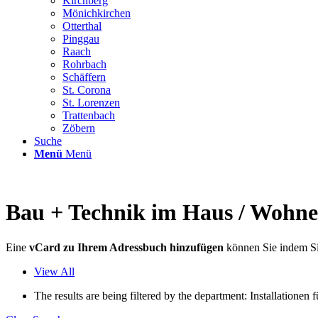
Kirchberg
Mönichkirchen
Otterthal
Pinggau
Raach
Rohrbach
Schäffern
St. Corona
St. Lorenzen
Trattenbach
Zöbern
Suche
Menü
Menü
Bau + Technik im Haus / Wohne
Eine
vCard zu Ihrem Adressbuch hinzufügen
können Sie indem Si
View All
The results are being filtered by the department: Installatione