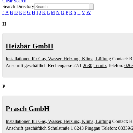
Clear Search
Search Directory
"
A
B
D
E
F
G
H
I
J
K
L
M
N
O
P
R
S
T
V
W
H
Heizbär GmbH
Installationen für Gas, Wasser, Heizung, Klima, Lüftung
Contact
:
R
Anschrift geschäftlich
Rechengasse 27/1
2630
Ternitz
Telefon
:
026
P
Prasch GmbH
Installationen für Gas, Wasser, Heizung, Klima, Lüftung
Contact
:
H
Anschrift geschäftlich
Schulstraße 1
8243
Pinggau
Telefon
:
03339/