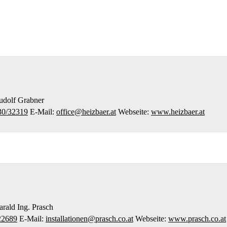
udolf
Grabner
30/32319
E-Mail
:
office@heizbaer.at
Webseite
:
www.heizbaer.at
arald
Ing. Prasch
22689
E-Mail
:
installationen@prasch.co.at
Webseite
:
www.prasch.co.at