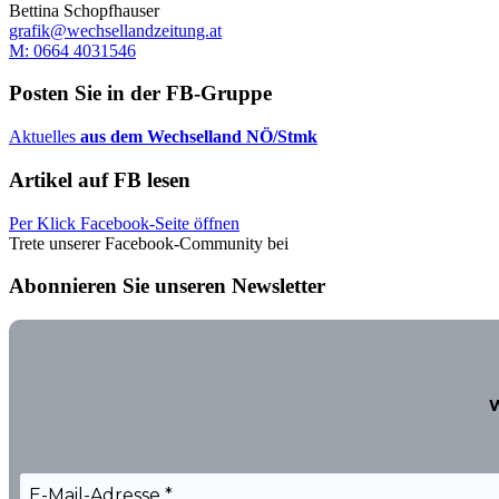
Bettina Schopfhauser
grafik@wechsellandzeitung.at
M: 0664 4031546
Posten Sie in der FB-Gruppe
Aktuelles
aus dem Wechselland NÖ/Stmk
Artikel auf FB lesen
Per Klick Facebook-Seite öffnen
Trete unserer Facebook-Community bei
Abonnieren Sie unseren Newsletter
W