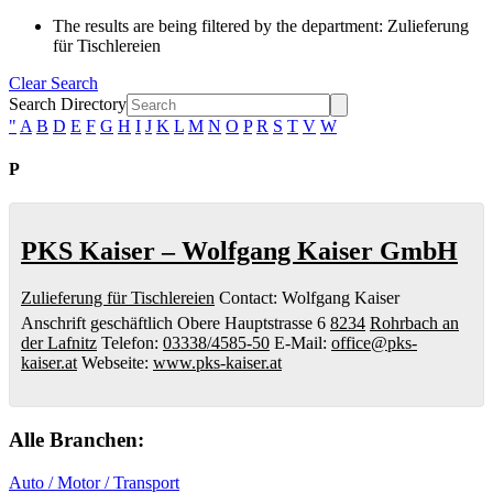
The results are being filtered by the department: Zulieferung
für Tischlereien
Clear Search
Search Directory
"
A
B
D
E
F
G
H
I
J
K
L
M
N
O
P
R
S
T
V
W
P
PKS Kaiser – Wolfgang Kaiser GmbH
Zulieferung für Tischlereien
Contact
:
Wolfgang
Kaiser
Anschrift geschäftlich
Obere Hauptstrasse 6
8234
Rohrbach an
der Lafnitz
Telefon
:
03338/4585-50
E-Mail
:
office@pks-
kaiser.at
Webseite
:
www.pks-kaiser.at
Alle Branchen:
Auto / Motor / Transport