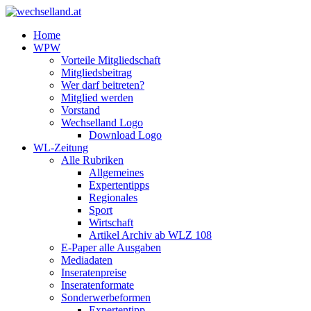
Home
WPW
Vorteile Mitgliedschaft
Mitgliedsbeitrag
Wer darf beitreten?
Mitglied werden
Vorstand
Wechselland Logo
Download Logo
WL-Zeitung
Alle Rubriken
Allgemeines
Expertentipps
Regionales
Sport
Wirtschaft
Artikel Archiv ab WLZ 108
E-Paper alle Ausgaben
Mediadaten
Inseratenpreise
Inseratenformate
Sonderwerbeformen
Expertentipp