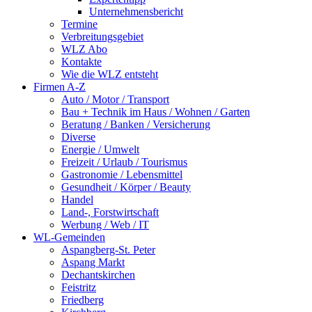
Unternehmensbericht
Termine
Verbreitungsgebiet
WLZ Abo
Kontakte
Wie die WLZ entsteht
Firmen A-Z
Auto / Motor / Transport
Bau + Technik im Haus / Wohnen / Garten
Beratung / Banken / Versicherung
Diverse
Energie / Umwelt
Freizeit / Urlaub / Tourismus
Gastronomie / Lebensmittel
Gesundheit / Körper / Beauty
Handel
Land-, Forstwirtschaft
Werbung / Web / IT
WL-Gemeinden
Aspangberg-St. Peter
Aspang Markt
Dechantskirchen
Feistritz
Friedberg