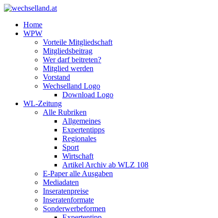
Home
WPW
Vorteile Mitgliedschaft
Mitgliedsbeitrag
Wer darf beitreten?
Mitglied werden
Vorstand
Wechselland Logo
Download Logo
WL-Zeitung
Alle Rubriken
Allgemeines
Expertentipps
Regionales
Sport
Wirtschaft
Artikel Archiv ab WLZ 108
E-Paper alle Ausgaben
Mediadaten
Inseratenpreise
Inseratenformate
Sonderwerbeformen
Expertentipp