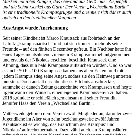
Masken mit roten Zungen, das Gewand aus Geiß- oder Ziegenfell
und die Schnürsenkel aus Garn: Der Verein „Wechselland Bartln“
ist eine traditionelle Krampusgruppe und orientiert sich daher auch
optisch an den traditionellen Vorgaben.
Aus Angst wurde
Anerkennung
Seit seiner Kindheit ist Marco Krautsack aus Rohrbach an der
Lafnitz „krampusnarrisch“ und hat sich immer – mehr als seine
Freunde – auf den fünften Dezember gefreut. Ein Nachbar hatte ihn
eines Tages nichtsahnend zu einem Krampusrummel mitgenommen
und erst als der Nikolaus erschien, beschlich Krautsack eine
Ahnung, dass nun bald Krampusse auftauchen würden. Und so war
es auch: 50 bis 100 Krampusse kamen aus allen Ecken, und mit
jedem Krampus stieg seine Angst, sodass sie den Heimweg antreten
mussten. Doch anstatt dass ihn dieses Erlebnis abschreckte,
sammelte er danach Zeitungsausschnitte von Krampussen und hegte
irgendwann den Wunsch, einen eigenen Krampusverein zu haben.
2018 gründete er schließlich gemeinsam mit seiner Freundin
Jennifer Haas den Verein „Wechselland Bartln“.
Mittlerweile gehören dem Verein zwölf Mitglieder an, darunter zwei
Jugendliche im Alter von zehn beziehungsweise zwölf Jahren.
Krautsack ist es wichtig, das Brauchtum des Krampus’ und
Nikolaus’ aufrechtzuerhalten. Dazu zählt auch, an Krampusläufen