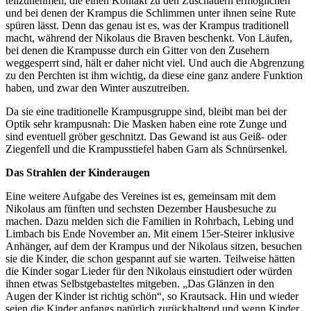
teilzunehmen, die einen Kontakt zu den Zuschauern ermöglichen
und bei denen der Krampus die Schlimmen unter ihnen seine Rute
spüren lässt. Denn das genau ist es, was der Krampus traditionell
macht, während der Nikolaus die Braven beschenkt. Von Läufen,
bei denen die Krampusse durch ein Gitter von den Zusehern
weggesperrt sind, hält er daher nicht viel. Und auch die Abgrenzung
zu den Perchten ist ihm wichtig, da diese eine ganz andere Funktion
haben, und zwar den Winter auszutreiben.
Da sie eine traditionelle Krampusgruppe sind, bleibt man bei der
Optik sehr krampusnah: Die Masken haben eine rote Zunge und
sind eventuell gröber geschnitzt. Das Gewand ist aus Geiß- oder
Ziegenfell und die Krampusstiefel haben Garn als Schnürsenkel.
Das Strahlen der
Kinderaugen
Eine weitere Aufgabe des Vereines ist es, gemeinsam mit dem
Nikolaus am fünften und sechsten Dezember Hausbesuche zu
machen. Dazu melden sich die Familien in Rohrbach, Lebing und
Limbach bis Ende November an. Mit einem 15er-Steirer inklusive
Anhänger, auf dem der Krampus und der Nikolaus sitzen, besuchen
sie die Kinder, die schon gespannt auf sie warten. Teilweise hätten
die Kinder sogar Lieder für den Nikolaus einstudiert oder würden
ihnen etwas Selbstgebasteltes mitgeben. „Das Glänzen in den
Augen der Kinder ist richtig schön“, so Krautsack. Hin und wieder
seien die Kinder anfangs natürlich zurückhaltend und wenn Kinder