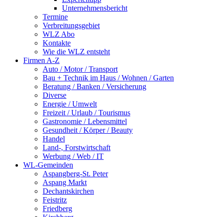
Unternehmensbericht
Termine
Verbreitungsgebiet
WLZ Abo
Kontakte
Wie die WLZ entsteht
Firmen A-Z
Auto / Motor / Transport
Bau + Technik im Haus / Wohnen / Garten
Beratung / Banken / Versicherung
Diverse
Energie / Umwelt
Freizeit / Urlaub / Tourismus
Gastronomie / Lebensmittel
Gesundheit / Körper / Beauty
Handel
Land-, Forstwirtschaft
Werbung / Web / IT
WL-Gemeinden
Aspangberg-St. Peter
Aspang Markt
Dechantskirchen
Feistritz
Friedberg