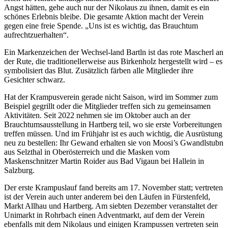
Angst hätten, gehe auch nur der Nikolaus zu ihnen, damit es ein
schönes Erlebnis bleibe. Die gesamte Aktion macht der Verein
gegen eine freie Spende. „Uns ist es wichtig, das Brauchtum
aufrechtzuerhalten“.
Ein Markenzeichen der Wechsel-land Bartln ist das rote Mascherl an
der Rute, die traditionellerweise aus Birkenholz hergestellt wird – es
symbolisiert das Blut. Zusätzlich färben alle Mitglieder ihre
Gesichter schwarz.
Hat der Krampusverein gerade nicht Saison, wird im Sommer zum
Beispiel gegrillt oder die Mitglieder treffen sich zu gemeinsamen
Aktivitäten. Seit 2022 nehmen sie im Oktober auch an der
Brauchtumsausstellung in Hartberg teil, wo sie erste Vorbereitungen
treffen müssen. Und im Frühjahr ist es auch wichtig, die Ausrüstung
neu zu bestellen: Ihr Gewand erhalten sie von Moosi’s Gwandlstubn
aus Selzthal in Oberösterreich und die Masken vom
Maskenschnitzer Martin Roider aus Bad Vigaun bei Hallein in
Salzburg.
Der erste Krampuslauf fand bereits am 17. November statt; vertreten
ist der Verein auch unter anderem bei den Läufen in Fürstenfeld,
Markt Allhau und Hartberg. Am siebten Dezember veranstaltet der
Unimarkt in Rohrbach einen Adventmarkt, auf dem der Verein
ebenfalls mit dem Nikolaus und einigen Krampussen vertreten sein