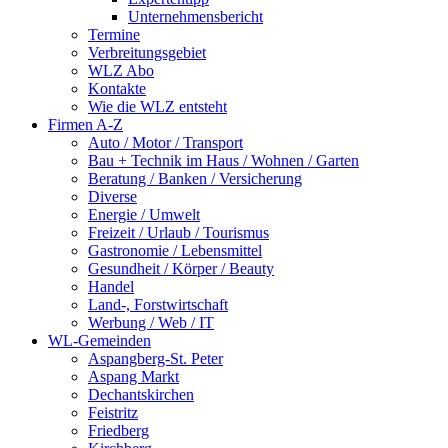
Unternehmensbericht
Termine
Verbreitungsgebiet
WLZ Abo
Kontakte
Wie die WLZ entsteht
Firmen A-Z
Auto / Motor / Transport
Bau + Technik im Haus / Wohnen / Garten
Beratung / Banken / Versicherung
Diverse
Energie / Umwelt
Freizeit / Urlaub / Tourismus
Gastronomie / Lebensmittel
Gesundheit / Körper / Beauty
Handel
Land-, Forstwirtschaft
Werbung / Web / IT
WL-Gemeinden
Aspangberg-St. Peter
Aspang Markt
Dechantskirchen
Feistritz
Friedberg