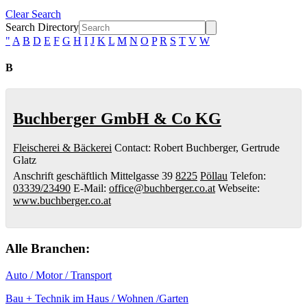
Clear Search
Search Directory
"
A
B
D
E
F
G
H
I
J
K
L
M
N
O
P
R
S
T
V
W
B
Buchberger GmbH & Co KG
Fleischerei & Bäckerei
Contact
:
Robert Buchberger,
Gertrude
Glatz
Anschrift geschäftlich
Mittelgasse 39
8225
Pöllau
Telefon
:
03339/23490
E-Mail
:
office@buchberger.co.at
Webseite
:
www.buchberger.co.at
Alle Branchen:
Auto / Motor / Transport
Bau + Technik im Haus / Wohnen /Garten