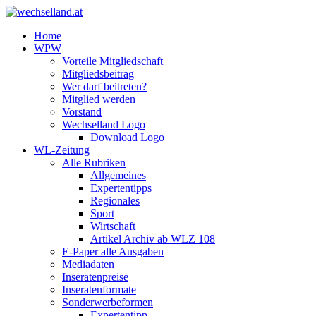
Home
WPW
Vorteile Mitgliedschaft
Mitgliedsbeitrag
Wer darf beitreten?
Mitglied werden
Vorstand
Wechselland Logo
Download Logo
WL-Zeitung
Alle Rubriken
Allgemeines
Expertentipps
Regionales
Sport
Wirtschaft
Artikel Archiv ab WLZ 108
E-Paper alle Ausgaben
Mediadaten
Inseratenpreise
Inseratenformate
Sonderwerbeformen
Expertentipp