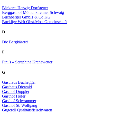
Bäckerei Herwig Dorfstetter
Berggasthof Mönichkirchner Schwaig
Buchberger GmbH & Co KG
Bucklige Welt Obst-Most Gemeinschaft
D
Die Bergkäserei
F
Fini’s – Seraphina Kranawetter
G
Gasthaus Buchegger
Gasthaus Diewald
Gasthof Doppler
Gasthof Hofer
Gasthof Schwammer
Gasthof St. Wolfgang
Gugerell Qualitätsfleischwaren