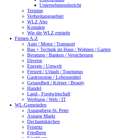
Unternehmensbericht
Termine
Verbreitungsgebiet
WLZ Abo
Kontakte
Wie die WLZ entsteht
Firmen A-Z
Auto / Motor / Transport
Bau + Technik im Haus / Wohnen / Garten
Beratung / Banken / Versicherung
Diverse
Energie / Umwelt
Freizeit / Urlaub / Tourismus
Gastronomie / Lebensmittel
Gesundheit / Körper / Beauty
Handel
Land-, Forstwirtschaft
Werbung / Web / IT
WL-Gemeinden
Aspangberg-St. Peter
Aspang Markt
Dechantskirchen
Feistritz
Friedberg