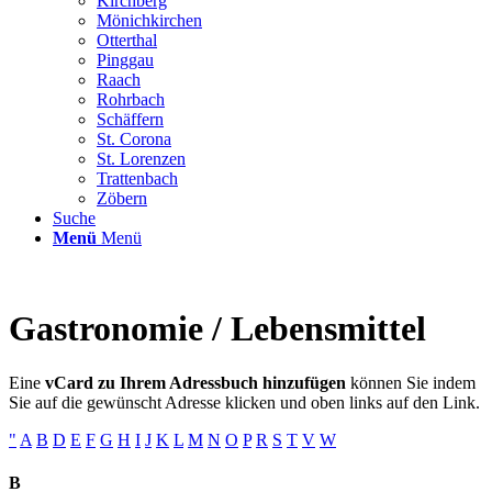
Kirchberg
Mönichkirchen
Otterthal
Pinggau
Raach
Rohrbach
Schäffern
St. Corona
St. Lorenzen
Trattenbach
Zöbern
Suche
Menü
Menü
Gastronomie / Lebensmittel
Eine
vCard zu Ihrem Adressbuch hinzufügen
können Sie indem
Sie auf die gewünscht Adresse klicken und oben links auf den Link.
"
A
B
D
E
F
G
H
I
J
K
L
M
N
O
P
R
S
T
V
W
B