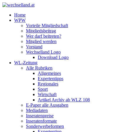
Home
WPW
Vorteile Mitgliedschaft
Mitgliedsbeitrag
Wer darf beitreten?
Mitglied werden
Vorstand
Wechselland Logo
Download Logo
WL-Zeitung
Alle Rubriken
Allgemeines
Expertentipps
Regionales
Sport
Wirtschaft
Artikel Archiv ab WLZ 108
E-Paper alle Ausgaben
Mediadaten
Inseratenpreise
Inseratenformate
Sonderwerbeformen
Expertentipp