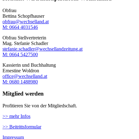
Obfrau
Bettina Schopfhauser
obfrau@wechselland.at
M: 0664 4031546
Obfrau Stellvertreterin
Mag. Stefanie Schadler
stefanie.schadler@wechsellandzeitung.at
M: ‭0664 5427500‬
Kassierin und Buchhaltung
Ernestine Woldron
office@wechselland.at
M: ‭0680 1488980‬
Mitglied werden
Profitieren Sie von der Mitgliedschaft.
>> mehr Infos
>> Beitrittsformular
Impressum