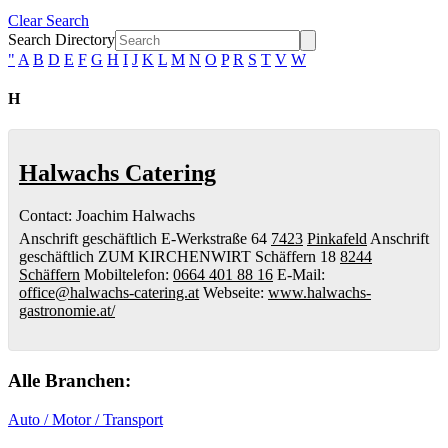
Clear Search
Search Directory
"
A
B
D
E
F
G
H
I
J
K
L
M
N
O
P
R
S
T
V
W
H
Halwachs Catering
Contact
:
Joachim
Halwachs
Anschrift geschäftlich
E-Werkstraße 64
7423
Pinkafeld
Anschrift
geschäftlich
ZUM KIRCHENWIRT
Schäffern 18
8244
Schäffern
Mobiltelefon
:
0664 401 88 16
E-Mail
:
office@halwachs-catering.at
Webseite
:
www.halwachs-
gastronomie.at/
Alle Branchen:
Auto / Motor / Transport