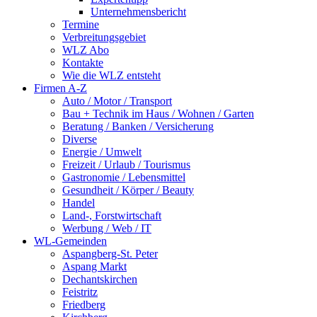
Unternehmensbericht
Termine
Verbreitungsgebiet
WLZ Abo
Kontakte
Wie die WLZ entsteht
Firmen A-Z
Auto / Motor / Transport
Bau + Technik im Haus / Wohnen / Garten
Beratung / Banken / Versicherung
Diverse
Energie / Umwelt
Freizeit / Urlaub / Tourismus
Gastronomie / Lebensmittel
Gesundheit / Körper / Beauty
Handel
Land-, Forstwirtschaft
Werbung / Web / IT
WL-Gemeinden
Aspangberg-St. Peter
Aspang Markt
Dechantskirchen
Feistritz
Friedberg