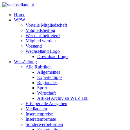
Home
WPW
Vorteile Mitgliedschaft
Mitgliedsbeitrag
Wer darf beitreten?
Mitglied werden
Vorstand
Wechselland Logo
Download Logo
WL-Zeitung
Alle Rubriken
Allgemeines
Expertentipps
Regionales
Sport
Wirtschaft
Artikel Archiv ab WLZ 108
E-Paper alle Ausgaben
Mediadaten
Inseratenpreise
Inseratenformate
Sonderwerbeformen
Expertentipp