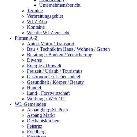
Unternehmensbericht
Termine
Verbreitungsgebiet
WLZ Abo
Kontakte
Wie die WLZ entsteht
Firmen A-Z
Auto / Motor / Transport
Bau + Technik im Haus / Wohnen / Garten
Beratung / Banken / Versicherung
Diverse
Energie / Umwelt
Freizeit / Urlaub / Tourismus
Gastronomie / Lebensmittel
Gesundheit / Körper / Beauty
Handel
Land-, Forstwirtschaft
Werbung / Web / IT
WL-Gemeinden
Aspangberg-St. Peter
Aspang Markt
Dechantskirchen
Feistritz
Friedberg