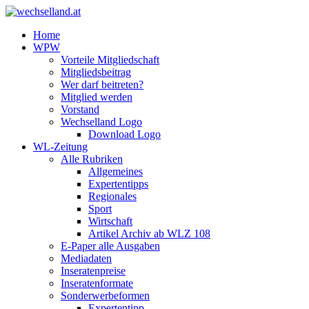
Home
WPW
Vorteile Mitgliedschaft
Mitgliedsbeitrag
Wer darf beitreten?
Mitglied werden
Vorstand
Wechselland Logo
Download Logo
WL-Zeitung
Alle Rubriken
Allgemeines
Expertentipps
Regionales
Sport
Wirtschaft
Artikel Archiv ab WLZ 108
E-Paper alle Ausgaben
Mediadaten
Inseratenpreise
Inseratenformate
Sonderwerbeformen
Expertentipp