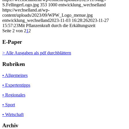
S.FellingerLogo.jpg
353
1000
entwicklung_wechselland
https://wechselland.at/wp-
content/uploads/2023/09/WPW_Logo_menue.jpg
entwicklung_wechselland
2023-11-03 16:28:26
2023-11-27
15:57:23
Mit Pflanzenkraft durch die Erkältungszeit
Seite 2 von 2
1
2
E-Paper
> Alle Ausgaben als pdf durchblättern
Rubriken
• Allgemeines
• Expertentipps
• Regionales
• Sport
• Wirtschaft
Archiv