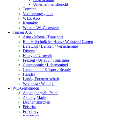
Unternehmensbericht
Termine
Verbreitungsgebiet
WLZ Abo
Kontakte
Wie die WLZ entsteht
Firmen A-Z
Auto / Motor / Transport
Bau + Technik im Haus / Wohnen / Garten
Beratung / Banken / Versicherung
Diverse
Energie / Umwelt
Freizeit / Urlaub / Tourismus
Gastronomie / Lebensmittel
Gesundheit / Körper / Beauty
Handel
Land-, Forstwirtschaft
Werbung / Web / IT
WL-Gemeinden
Aspangberg-St. Peter
Aspang Markt
Dechantskirchen
Feistritz
Friedberg