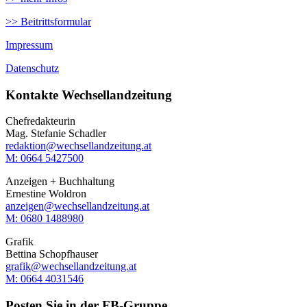
>> Beitrittsformular
Impressum
Datenschutz
Kontakte Wechsellandzeitung
Chefredakteurin
Mag. Stefanie Schadler
redaktion@wechsellandzeitung.at
M: 0664 5427500‬
Anzeigen + Buchhaltung
Ernestine Woldron
anzeigen@wechsellandzeitung.at
M: ‭0680 1488980‬
Grafik
Bettina Schopfhauser
grafik@wechsellandzeitung.at
M: 0664 4031546
Posten Sie in der FB-Gruppe