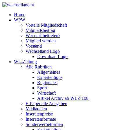
Home
WPW
Vorteile Mitgliedschaft
Mitgliedsbeitrag
Wer darf beitreten?
Mitglied werden
Vorstand
Wechselland Logo
Download Logo
WL-Zeitung
Alle Rubriken
Allgemeines
Expertentipps
Regionales
Sport
Wirtschaft
Artikel Archiv ab WLZ 108
E-Paper alle Ausgaben
Mediadaten
Inseratenpreise
Inseratenformate
Sonderwerbeformen
Expertentipp