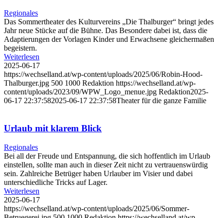
Regionales
Das Sommertheater des Kulturvereins „Die Thalburger“ bringt jedes
Jahr neue Stücke auf die Bühne. Das Besondere dabei ist, dass die
Adaptierungen der Vorlagen Kinder und Erwachsene gleichermaßen
begeistern.
Weiterlesen
2025-06-17
https://wechselland.at/wp-content/uploads/2025/06/Robin-Hood-
Thalburger.jpg
500
1000
Redaktion
https://wechselland.at/wp-
content/uploads/2023/09/WPW_Logo_menue.jpg
Redaktion
2025-
06-17 22:37:58
2025-06-17 22:37:58
Theater für die ganze Familie
Urlaub mit klarem Blick
Regionales
Bei all der Freude und Entspannung, die sich hoffentlich im Urlaub
einstellen, sollte man auch in dieser Zeit nicht zu vertrauenswürdig
sein. Zahlreiche Betrüger haben Urlauber im Visier und dabei
unterschiedliche Tricks auf Lager.
Weiterlesen
2025-06-17
https://wechselland.at/wp-content/uploads/2025/06/Sommer-
Betruegerei.jpg
500
1000
Redaktion
https://wechselland.at/wp-