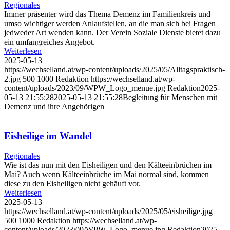
Regionales
Immer präsenter wird das Thema Demenz im Familienkreis und
umso wichtiger werden Anlaufstellen, an die man sich bei Fragen
jedweder Art wenden kann. Der Verein Soziale Dienste bietet dazu
ein umfangreiches Angebot.
Weiterlesen
2025-05-13
https://wechselland.at/wp-content/uploads/2025/05/Alltagspraktisch-
2.jpg
500
1000
Redaktion
https://wechselland.at/wp-
content/uploads/2023/09/WPW_Logo_menue.jpg
Redaktion
2025-
05-13 21:55:28
2025-05-13 21:55:28
Begleitung für Menschen mit
Demenz und ihre Angehörigen
Eisheilige im Wandel
Regionales
Wie ist das nun mit den Eisheiligen und den Kälteeinbrüchen im
Mai? Auch wenn Kälteeinbrüche im Mai normal sind, kommen
diese zu den Eisheiligen nicht gehäuft vor.
Weiterlesen
2025-05-13
https://wechselland.at/wp-content/uploads/2025/05/eisheilige.jpg
500
1000
Redaktion
https://wechselland.at/wp-
content/uploads/2023/09/WPW_Logo_menue.jpg
Redaktion
2025-