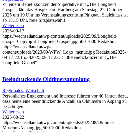
Zu einem Benefizkonzert der Superlative mit „The Longfield
Gospel“ lädt das Hospizteam Hartberg am Samstag, 25. Oktober
2025 um 19 Uhr ins Veranstaltungszentrum Pinggau. Saaleinlass ist
ab 18.15 Uhr, freie Sitzplatzwahl!
Weiterlesen
2025-09-17
https://wechselland.at/wp-content/uploads/2025/09/Longfield-
Gospel-Copyright-Longfield-Gospel.jpg
500
1000
Redaktion
https://wechselland.at/wp-
content/uploads/2023/09/WPW_Logo_menue.jpg
Redaktion
2025-
09-17 22:15:38
2025-09-17 22:15:38
Benefizkonzert mit „The
Longfield Gospel“
Beeindruckende Oldtimersammlung
Regionales
,
Wirtschaft
Persönliches Engagement und Interesse führten vor 40 Jahren dazu,
dass heute eine beeindruckende Anzahl an Oldtimern in Aspang zu
besichtigen ist.
Weiterlesen
2025-08-22
https://wechselland.at/wp-content/uploads/2025/08/Oldtimer-
Museum-Aspang.jpg
500
1000
Redaktion