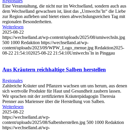
Regionales
Eine Veranstaltung, die nicht nur im Wechselland, sondern auch aus
dem Wechselland gewachsen ist, lässt das „Umwechs’ln“ die Liebe
zur Region aufleben und bietet einen abwechslungsreichen Tag mit
regionalen Besonderheiten.
Weiterlesen
2025-08-22
https://wechselland.at/wp-content/uploads/2025/08/umiwechsln.jpg
500
1000
Redaktion
https://wechselland.at/wp-
content/uploads/2023/09/WPW_Logo_menue.jpg
Redaktion
2025-
08-22 21:54:10
2025-08-22 21:54:10
Umiwechs´ln in Pinggau
Aus Kräutern reichhaltige Salben herstellen
Regionales
Zahlreiche Kräuter und Pflanzen wachsen um uns herum, aus denen
sich wertvolle Produkte für Haut und Gesundheit zaubern lassen.
Wir sprachen mit der zertifizierten Kräuterpädagogin Theresia
Prenner aus Mariensee über die Herstellung von Salben.
Weiterlesen
2025-08-22
https://wechselland.at/wp-
content/uploads/2025/08/Salbenherstellen.jpg
500
1000
Redaktion
https://wechselland.at/wp-