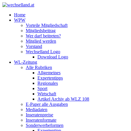
Home
WPW
Vorteile Mitgliedschaft
Mitgliedsbeitrag
Wer darf beitreten?
Mitglied werden
Vorstand
Wechselland Logo
Download Logo
WL-Zeitung
Alle Rubriken
Allgemeines
Expertentipps
Regionales
Sport
Wirtschaft
Artikel Archiv ab WLZ 108
E-Paper alle Ausgaben
Mediadaten
Inseratenpreise
Inseratenformate
Sonderwerbeformen
Expertentipp