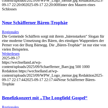
content/uploads/2023/09/WPW_Logo_menue.jpg
Redaktion
2025-
09-17 22:20:00
2025-09-17 22:20:00
Hinter den Mauern eines
Schlosses
Neue Schäfferner Bären-Trophäe
Regionales
Die Gemeinde Schäffern sorgt mit ihrem „bärenstarken“ Slogan für
eine moderne Umsetzung des Bären, des einstigen Wappentiers der
Perner von der Burg Bärnegg. Die „Bären-Trophäe“ ist nur eine von
vielen Beispielen.
Weiterlesen
2025-09-17
https://wechselland.at/wp-
content/uploads/2025/09/Schaefferner_Baer.jpg
500
1000
Redaktion
https://wechselland.at/wp-
content/uploads/2023/09/WPW_Logo_menue.jpg
Redaktion
2025-
09-17 22:17:44
2025-09-17 22:17:44
Neue Schäfferner Bären-
Trophäe
Benefizkonzert mit „The Longfield Gospel“
Regionales