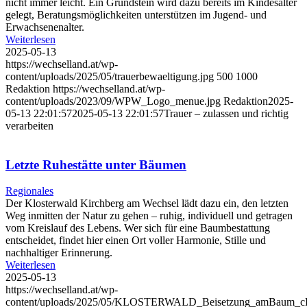
nicht immer leicht. Ein Grundstein wird dazu bereits im Kindesalter
gelegt, Beratungsmöglichkeiten unterstützen im Jugend- und
Erwachsenenalter.
Weiterlesen
2025-05-13
https://wechselland.at/wp-
content/uploads/2025/05/trauerbewaeltigung.jpg
500
1000
Redaktion
https://wechselland.at/wp-
content/uploads/2023/09/WPW_Logo_menue.jpg
Redaktion
2025-
05-13 22:01:57
2025-05-13 22:01:57
Trauer – zulassen und richtig
verarbeiten
Letzte Ruhestätte unter Bäumen
Regionales
Der Klosterwald Kirchberg am Wechsel lädt dazu ein, den letzten
Weg inmitten der Natur zu gehen – ruhig, individuell und getragen
vom Kreislauf des Lebens. Wer sich für eine Baumbestattung
entscheidet, findet hier einen Ort voller Harmonie, Stille und
nachhaltiger Erinnerung.
Weiterlesen
2025-05-13
https://wechselland.at/wp-
content/uploads/2025/05/KLOSTERWALD_Beisetzung_amBaum