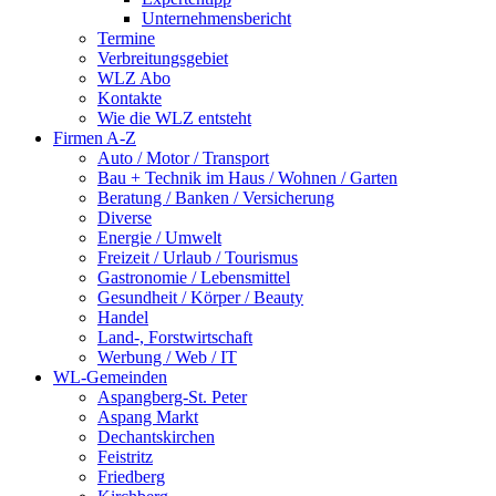
Unternehmensbericht
Termine
Verbreitungsgebiet
WLZ Abo
Kontakte
Wie die WLZ entsteht
Firmen A-Z
Auto / Motor / Transport
Bau + Technik im Haus / Wohnen / Garten
Beratung / Banken / Versicherung
Diverse
Energie / Umwelt
Freizeit / Urlaub / Tourismus
Gastronomie / Lebensmittel
Gesundheit / Körper / Beauty
Handel
Land-, Forstwirtschaft
Werbung / Web / IT
WL-Gemeinden
Aspangberg-St. Peter
Aspang Markt
Dechantskirchen
Feistritz
Friedberg